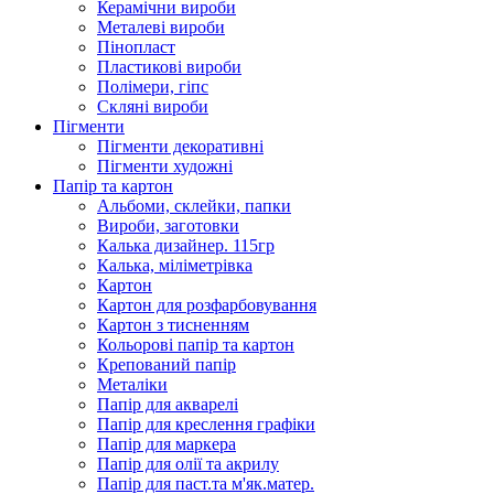
Керамічни вироби
Металеві вироби
Пінопласт
Пластикові вироби
Полімери, гіпс
Скляні вироби
Пігменти
Пігменти декоративні
Пігменти художні
Папір та картон
Альбоми, склейки, папки
Вироби, заготовки
Калька дизайнер. 115гр
Калька, міліметрівка
Картон
Картон для розфарбовування
Картон з тисненням
Кольорові папір та картон
Крепований папір
Металіки
Папір для акварелі
Папір для креслення графіки
Папір для маркера
Папір для олії та акрилу
Папір для паст.та м'як.матер.