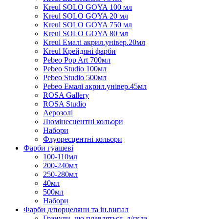
Kreul SOLO GOYA 100 мл
Kreul SOLO GOYA 20 мл
Kreul SOLO GOYA 750 мл
Kreul SOLO GOYA 80 мл
Kreul Емалі акрил.універ.20мл
Kreul Крейдяні фарби
Pebeo Pop Art 700мл
Pebeo Studio 100мл
Pebeo Studio 500мл
Pebeo Емалі акрил.універ.45мл
ROSA Gallery
ROSA Studio
Аерозолі
Люмінесцентні кольори
Набори
Флуоресцентні кольори
Фарби гуашеві
100-110мл
200-240мл
250-280мл
40мл
500мл
Набори
Фарби д/порцеляни та ін.випал
Гранули, що плавляться, д/скла