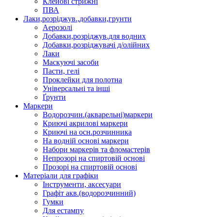
Клейові стрижні
ПВА
Лаки,розріджув.,добавки,грунти
Аерозолі
Добавки,розріджув.для водних
Добавки,розріджувачі д/олійних
Лаки
Маскуючі засоби
Пасти, гелі
Проклейки для полотна
Універсальні та інші
Ґрунти
Маркери
Водорозчин.(акварельні)маркери
Криючі акрилові маркери
Криючі на осн.розчинника
На водній основі маркери
Набори маркерів та фломастерів
Непрозорі на спиртовій основі
Прозорі на спиртовій основі
Матеріали для графіки
Інструменти, аксесуари
Графіт акв.(водорозчинний)
Гумки
Для естампу