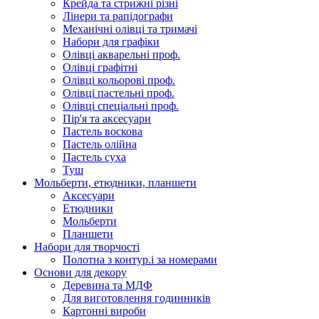
Крейда та стрижні різні
Лінери та рапідографи
Механічні олівці та тримачі
Набори для графіки
Олівці акварельні проф.
Олівці графітні
Олівці кольорові проф.
Олівці пастельні проф.
Олівці спеціальні проф.
Пір'я та аксесуари
Пастель воскова
Пастель олійна
Пастель суха
Туш
Мольберти, етюдники, планшети
Аксесуари
Етюдники
Мольберти
Планшети
Набори для творчості
Полотна з контур.і за номерами
Основи для декору
Деревина та МДФ
Для виготовлення годинників
Картонні вироби