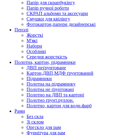
Папір для скрапбукінгу
Папір ручної роботи
СКРАП альбоми та аксесуари
Смушки для квілінгу
Фотокартон,папери дизайнерські
Пензлі
Жорсткі
М'які
Набори
Особливі
Середня жорсткість
Полотна, картон, підрамники
ДВП неґрунтоване
Картон,ДВП,МДФ ґрунтований
Підрамники
Полотна на підрамнику
Полотна не ґрунтовані
Полотно на ДВП та картоні
Полотно ґрунт.руллон.
Полотно, картон для водн.фарб
Рами
Без скла
Зі склом
Оргскло для рам
Фурнітура для рам