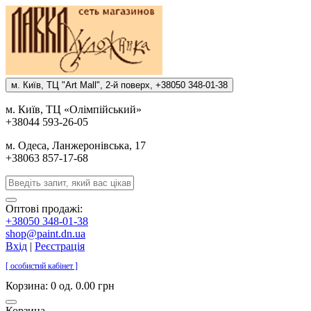
м. Киïв, ТЦ "Art Mall", 2-й поверх, +38050 348-01-38
м. Киïв, ТЦ «Олiмпiйський»
+38044 593-26-05
м. Одеса, Ланжеронiвська, 17
+38063 857-17-68
Оптові продажі:
+38050 348-01-38
shop@paint.dn.ua
Вхід
|
Реєстрація
[ особистий кабінет ]
Корзина:
0 од. 0.00 грн
Корзина