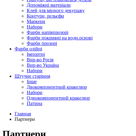
Допоміжні матеріали
Клей для міцного декупажу
Контури, рельєфи
Маркери
Набори
Фарби напівпрозорі
Фарби покривні на водн.основі
Фарби прозорі
Фарби олійні
Імпортні
Вир-во Росія
Вир-во Україна
Набори
Штучне старіння
Інше
Двокомпонентний кракелюр
Набори
Однокомпонентний кракелюр
Патина
Главная
Партнери
Партнери