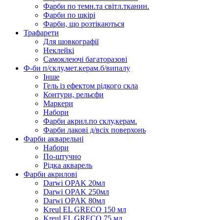
Фарби по темн.та світл.тканин.
Фарби по шкірі
Фарби, що розтікаються
Трафарети
Для шовкографії
Неклейкі
Самоклеючі багаторазові
Ф-би п/склу,мет.керам.б/випалу
Інше
Гель із ефектом рідкого скла
Контури, рельєфи
Маркери
Набори
Фарби акрил.по склу,керам.
Фарби лакові д/всіх поверхонь
Фарби акварельні
Набори
По-штучно
Рідка акварель
Фарби акрилові
Darwi OPAK 20мл
Darwi OPAK 250мл
Darwi OPAK 80мл
Kreul EL GRECO 150 мл
Kreul EL GRECO 75 мл