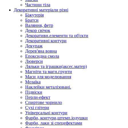
Частини тіла
Декоративні матеріали різні
Біжутерія
Братси
Валяння, фетр
Декор свічок
Декоративн.елементи та об'єкти
Декоративні контури
Декупаж
Дерев'яна вовна
Епоксидна смола
Люверси
Ляльки та іграшки(аксес.матер)
Магніти та магн.грунти
Маси для моделювання
Мозаїка
Наклейки металізовані.
Підвіски
Перли-ефект
Спиртове чорнило
Сухі глітери
Універсальні контури
Фарби, контури,штемп.іодушки
Фарби, лаки зі спецефектами