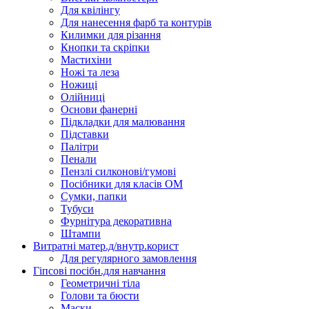
Для квілінгу
Для нанесення фарб та контурів
Килимки для різання
Кнопки та скріпки
Мастихіни
Ножі та леза
Ножиці
Олійниці
Основи фанерні
Підкладки для малювання
Підставки
Палітри
Пенали
Пензлі силконові/гумові
Посібники для класів ОМ
Сумки, папки
Тубуси
Фурнітура декоративна
Штампи
Витратні матер.д/внутр.корист
Для регулярного замовлення
Гіпсові посібн.для навчання
Геометричні тіла
Голови та бюсти
Маски