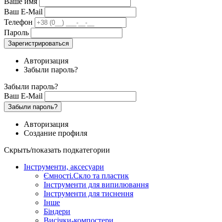
Ваше имя
Ваш E-Mail
Телефон
Пароль
Зарегистрироваться
Авторизация
Забыли пароль?
Забыли пароль?
Ваш E-Mail
Забыли пароль?
Авторизация
Создание профиля
Скрыть/показать подкатегории
Інструменти, аксесуари
Ємності.Скло та пластик
Інструменти для випилювання
Інструменти для тиснення
Інше
Біндери
Висічки-компостери