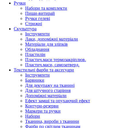
Ручки
Набори та комплекти
Пиши-витирай
Ручки гелеві
Стрижні
Скульптура
Інструменти
Лаки, допоміжні матеріали
Матеріали для зліпків
Обладнання
Пластилін
Пластич.маси термозакріплюв.
Пластич.маси, самозатверд.
Текстильні фарби та аксесуари
Інструменти
Барвники
Для декупажу на тканині
Для штучного старіння
Допоміжні матеріали
Ефект замші та опухаючий ефект
Контури-резерви
Маркери та ручки
Набори
Тканина, вироби з тканини
Фарби по світлим тканинам