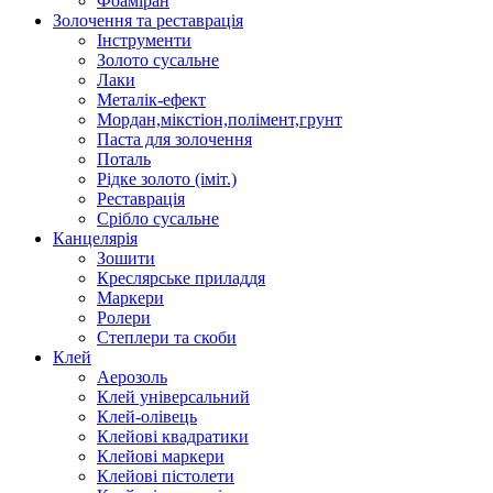
Фоаміран
Золочення та реставрація
Інструменти
Золото сусальне
Лаки
Металік-ефект
Мордан,мікстіон,полімент,грунт
Паста для золочення
Поталь
Рідке золото (іміт.)
Реставрація
Срібло сусальне
Канцелярія
Зошити
Креслярське приладдя
Маркери
Ролери
Степлери та скоби
Клей
Аерозоль
Клей універсальний
Клей-олівець
Клейові квадратики
Клейові маркери
Клейові пістолети