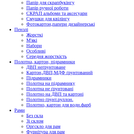
Папір для скрапбукінгу
Папір ручної роботи
СКРАП альбоми та аксесуари
Смушки для квілінгу
Фотокартон,папери дизайнерські
Пензлі
Жорсткі
М'які
Набори
Особливі
Середня жорсткість
Полотна, картон, підрамники
ДВП неґрунтоване
Картон,ДВП,МДФ ґрунтований
Підрамники
Полотна на підрамнику
Полотна не ґрунтовані
Полотно на ДВП та картоні
Полотно ґрунт.руллон.
Полотно, картон для водн.фарб
Рами
Без скла
Зі склом
Оргскло для рам
Фурнітура для рам