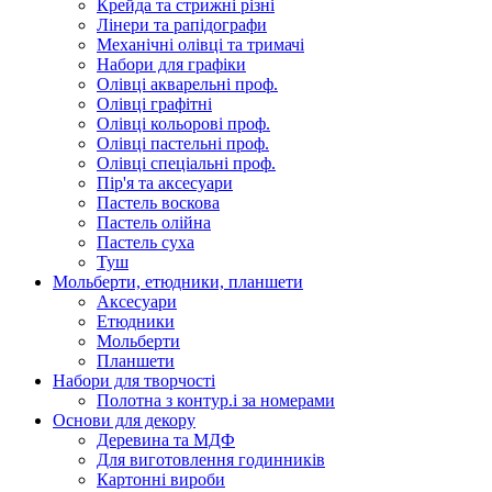
Крейда та стрижні різні
Лінери та рапідографи
Механічні олівці та тримачі
Набори для графіки
Олівці акварельні проф.
Олівці графітні
Олівці кольорові проф.
Олівці пастельні проф.
Олівці спеціальні проф.
Пір'я та аксесуари
Пастель воскова
Пастель олійна
Пастель суха
Туш
Мольберти, етюдники, планшети
Аксесуари
Етюдники
Мольберти
Планшети
Набори для творчості
Полотна з контур.і за номерами
Основи для декору
Деревина та МДФ
Для виготовлення годинників
Картонні вироби