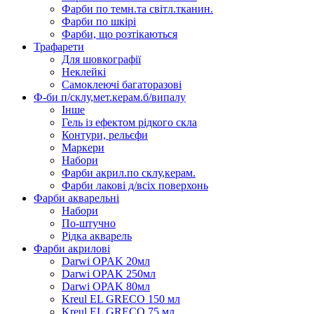
Фарби по темн.та світл.тканин.
Фарби по шкірі
Фарби, що розтікаються
Трафарети
Для шовкографії
Неклейкі
Самоклеючі багаторазові
Ф-би п/склу,мет.керам.б/випалу
Інше
Гель із ефектом рідкого скла
Контури, рельєфи
Маркери
Набори
Фарби акрил.по склу,керам.
Фарби лакові д/всіх поверхонь
Фарби акварельні
Набори
По-штучно
Рідка акварель
Фарби акрилові
Darwi OPAK 20мл
Darwi OPAK 250мл
Darwi OPAK 80мл
Kreul EL GRECO 150 мл
Kreul EL GRECO 75 мл