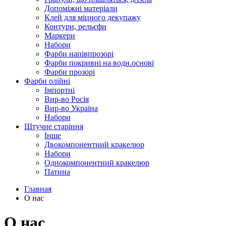
Допоміжні матеріали
Клей для міцного декупажу
Контури, рельєфи
Маркери
Набори
Фарби напівпрозорі
Фарби покривні на водн.основі
Фарби прозорі
Фарби олійні
Імпортні
Вир-во Росія
Вир-во Україна
Набори
Штучне старіння
Інше
Двокомпонентний кракелюр
Набори
Однокомпонентний кракелюр
Патина
Главная
О нас
О нас