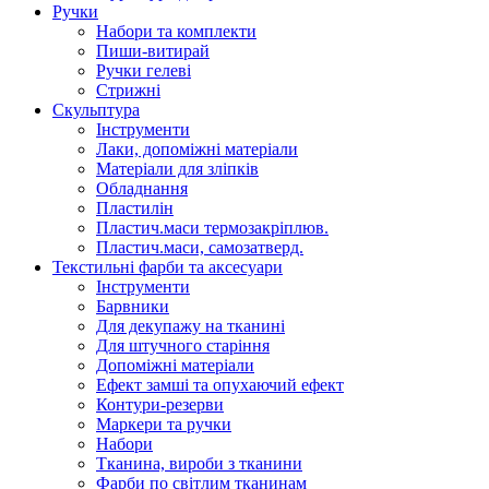
Ручки
Набори та комплекти
Пиши-витирай
Ручки гелеві
Стрижні
Скульптура
Інструменти
Лаки, допоміжні матеріали
Матеріали для зліпків
Обладнання
Пластилін
Пластич.маси термозакріплюв.
Пластич.маси, самозатверд.
Текстильні фарби та аксесуари
Інструменти
Барвники
Для декупажу на тканині
Для штучного старіння
Допоміжні матеріали
Ефект замші та опухаючий ефект
Контури-резерви
Маркери та ручки
Набори
Тканина, вироби з тканини
Фарби по світлим тканинам