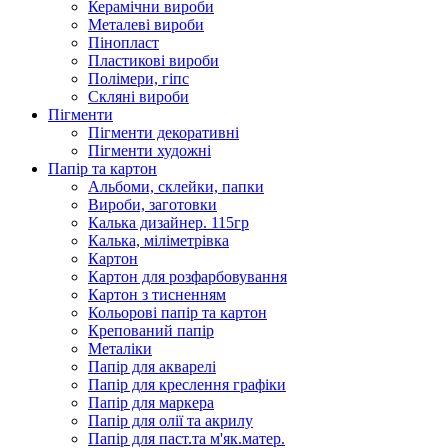
Керамічни вироби
Металеві вироби
Пінопласт
Пластикові вироби
Полімери, гіпс
Скляні вироби
Пігменти
Пігменти декоративні
Пігменти художні
Папір та картон
Альбоми, склейки, папки
Вироби, заготовки
Калька дизайнер. 115гр
Калька, міліметрівка
Картон
Картон для розфарбовування
Картон з тисненням
Кольорові папір та картон
Крепований папір
Металіки
Папір для акварелі
Папір для креслення графіки
Папір для маркера
Папір для олії та акрилу
Папір для паст.та м'як.матер.