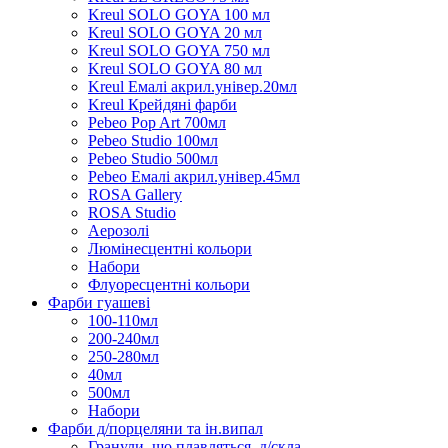
Kreul SOLO GOYA 100 мл
Kreul SOLO GOYA 20 мл
Kreul SOLO GOYA 750 мл
Kreul SOLO GOYA 80 мл
Kreul Емалі акрил.універ.20мл
Kreul Крейдяні фарби
Pebeo Pop Art 700мл
Pebeo Studio 100мл
Pebeo Studio 500мл
Pebeo Емалі акрил.універ.45мл
ROSA Gallery
ROSA Studio
Аерозолі
Люмінесцентні кольори
Набори
Флуоресцентні кольори
Фарби гуашеві
100-110мл
200-240мл
250-280мл
40мл
500мл
Набори
Фарби д/порцеляни та ін.випал
Гранули, що плавляться, д/скла