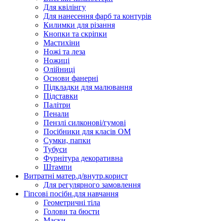
Для квілінгу
Для нанесення фарб та контурів
Килимки для різання
Кнопки та скріпки
Мастихіни
Ножі та леза
Ножиці
Олійниці
Основи фанерні
Підкладки для малювання
Підставки
Палітри
Пенали
Пензлі силконові/гумові
Посібники для класів ОМ
Сумки, папки
Тубуси
Фурнітура декоративна
Штампи
Витратні матер.д/внутр.корист
Для регулярного замовлення
Гіпсові посібн.для навчання
Геометричні тіла
Голови та бюсти
Маски