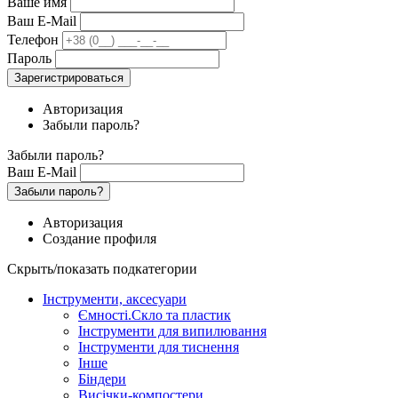
Ваше имя
Ваш E-Mail
Телефон
Пароль
Зарегистрироваться
Авторизация
Забыли пароль?
Забыли пароль?
Ваш E-Mail
Забыли пароль?
Авторизация
Создание профиля
Скрыть/показать подкатегории
Інструменти, аксесуари
Ємності.Скло та пластик
Інструменти для випилювання
Інструменти для тиснення
Інше
Біндери
Висічки-компостери