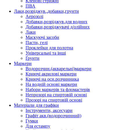
Клейові стрижні
ПВА
Лаки,розріджув.,добавки,грунти
Аерозолі
Добавки,розріджув.для водних
Добавки,розріджувачі д/олійних
Лаки
Маскуючі засоби
Пасти, гелі
Проклейки для полотна
Універсальні та інші
Ґрунти
Маркери
Водорозчин.(акварельні)маркери
Криючі акрилові маркери
Криючі на осн.розчинника
На водній основі маркери
Набори маркерів та фломастерів
Непрозорі на спиртовій основі
Прозорі на спиртовій основі
Матеріали для графіки
Інструменти, аксесуари
Графіт акв.(водорозчинний)
Гумки
Для естампу