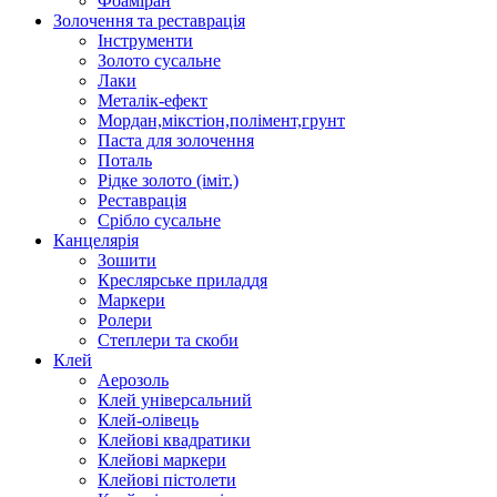
Фоаміран
Золочення та реставрація
Інструменти
Золото сусальне
Лаки
Металік-ефект
Мордан,мікстіон,полімент,грунт
Паста для золочення
Поталь
Рідке золото (іміт.)
Реставрація
Срібло сусальне
Канцелярія
Зошити
Креслярське приладдя
Маркери
Ролери
Степлери та скоби
Клей
Аерозоль
Клей універсальний
Клей-олівець
Клейові квадратики
Клейові маркери
Клейові пістолети