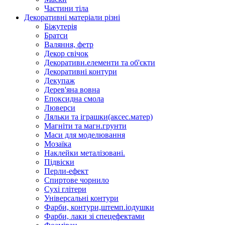
Частини тіла
Декоративні матеріали різні
Біжутерія
Братси
Валяння, фетр
Декор свічок
Декоративн.елементи та об'єкти
Декоративні контури
Декупаж
Дерев'яна вовна
Епоксидна смола
Люверси
Ляльки та іграшки(аксес.матер)
Магніти та магн.грунти
Маси для моделювання
Мозаїка
Наклейки металізовані.
Підвіски
Перли-ефект
Спиртове чорнило
Сухі глітери
Універсальні контури
Фарби, контури,штемп.іодушки
Фарби, лаки зі спецефектами