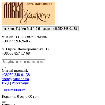
м. Киïв, ТЦ "Art Mall", 2-й поверх, +38050 348-01-38
м. Киïв, ТЦ «Олiмпiйський»
+38044 593-26-05
м. Одеса, Ланжеронiвська, 17
+38063 857-17-68
Оптові продажі:
+38050 348-01-38
shop@paint.dn.ua
Вхід
|
Реєстрація
[ особистий кабінет ]
Корзина:
0 од. 0.00 грн
Корзина