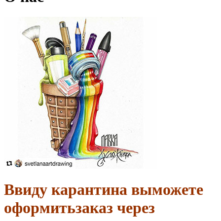
Ввиду карантина выможете
оформитьзаказ через