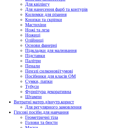
Для квілінгу
Для нанесення фарб та контурів
Килимки для різання
Кнопки та скріпки
Мастихіни
Ножі та леза
Ножиці
Олійниці
Основи фанерні
Підкладки для малювання
Підставки
Палітри
Пенали
Пензлі силконові/гумові
Посібники для класів ОМ
Сумки, папки
Тубуси
Фурнітура декоративна
Штампи
Витратні матер.д/внутр.корист
Для регулярного замовлення
Гіпсові посібн.для навчання
Геометричні тіла
Голови та бюсти
Маски