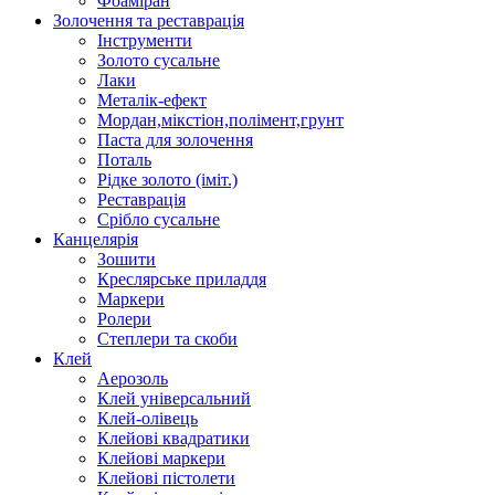
Фоаміран
Золочення та реставрація
Інструменти
Золото сусальне
Лаки
Металік-ефект
Мордан,мікстіон,полімент,грунт
Паста для золочення
Поталь
Рідке золото (іміт.)
Реставрація
Срібло сусальне
Канцелярія
Зошити
Креслярське приладдя
Маркери
Ролери
Степлери та скоби
Клей
Аерозоль
Клей універсальний
Клей-олівець
Клейові квадратики
Клейові маркери
Клейові пістолети