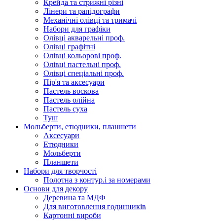
Крейда та стрижні різні
Лінери та рапідографи
Механічні олівці та тримачі
Набори для графіки
Олівці акварельні проф.
Олівці графітні
Олівці кольорові проф.
Олівці пастельні проф.
Олівці спеціальні проф.
Пір'я та аксесуари
Пастель воскова
Пастель олійна
Пастель суха
Туш
Мольберти, етюдники, планшети
Аксесуари
Етюдники
Мольберти
Планшети
Набори для творчості
Полотна з контур.і за номерами
Основи для декору
Деревина та МДФ
Для виготовлення годинників
Картонні вироби