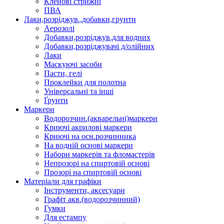
Клейові стрижні
ПВА
Лаки,розріджув.,добавки,грунти
Аерозолі
Добавки,розріджув.для водних
Добавки,розріджувачі д/олійних
Лаки
Маскуючі засоби
Пасти, гелі
Проклейки для полотна
Універсальні та інші
Ґрунти
Маркери
Водорозчин.(акварельні)маркери
Криючі акрилові маркери
Криючі на осн.розчинника
На водній основі маркери
Набори маркерів та фломастерів
Непрозорі на спиртовій основі
Прозорі на спиртовій основі
Матеріали для графіки
Інструменти, аксесуари
Графіт акв.(водорозчинний)
Гумки
Для естампу