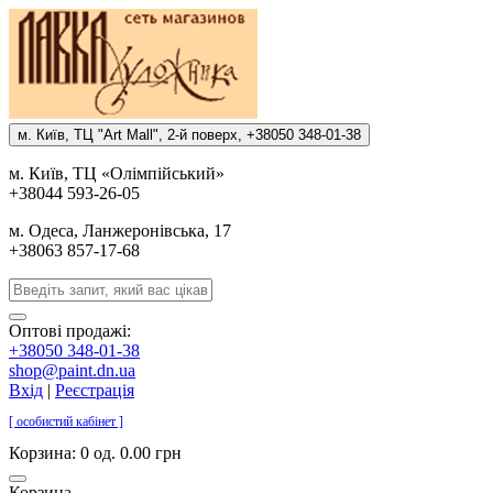
м. Киïв, ТЦ "Art Mall", 2-й поверх, +38050 348-01-38
м. Киïв, ТЦ «Олiмпiйський»
+38044 593-26-05
м. Одеса, Ланжеронiвська, 17
+38063 857-17-68
Оптові продажі:
+38050 348-01-38
shop@paint.dn.ua
Вхід
|
Реєстрація
[ особистий кабінет ]
Корзина:
0 од. 0.00 грн
Корзина