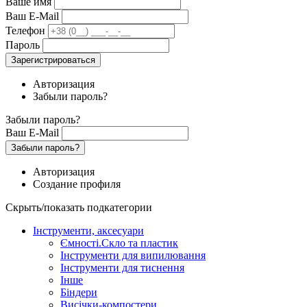
Ваше имя
Ваш E-Mail
Телефон
Пароль
Зарегистрироваться
Авторизация
Забыли пароль?
Забыли пароль?
Ваш E-Mail
Забыли пароль?
Авторизация
Создание профиля
Скрыть/показать подкатегории
Інструменти, аксесуари
Ємності.Скло та пластик
Інструменти для випилювання
Інструменти для тиснення
Інше
Біндери
Висічки-компостери