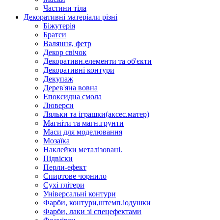
Частини тіла
Декоративні матеріали різні
Біжутерія
Братси
Валяння, фетр
Декор свічок
Декоративн.елементи та об'єкти
Декоративні контури
Декупаж
Дерев'яна вовна
Епоксидна смола
Люверси
Ляльки та іграшки(аксес.матер)
Магніти та магн.грунти
Маси для моделювання
Мозаїка
Наклейки металізовані.
Підвіски
Перли-ефект
Спиртове чорнило
Сухі глітери
Універсальні контури
Фарби, контури,штемп.іодушки
Фарби, лаки зі спецефектами