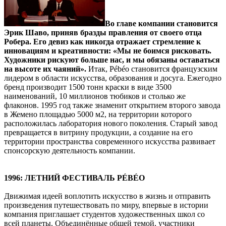
Во главе компании становится
Эрик Шаво, приняв бразды правления от своего отца
Робера. Его девиз как никогда отражает стремление к
инновациям и креативности: «Мы не боимся рисковать.
Художники рискуют больше нас, и мы обязаны оставаться
на высоте их чаяний».
Итак, Pébéo становится французским
лидером в области искусства, образования и досуга. Ежегодно
бренд производит 1500 тонн краски в виде 3500
наименований, 10 миллионов тюбиков и столько же
флаконов. 1995 год также знаменит открытием второго завода
в Жемено площадью 5000 м2, на территории которого
расположилась лаборатория нового поколения. Старый завод
превращается в витрину продукции, а создание на его
территории пространства современного искусства развивает
спонсорскую деятельность компании.
1996: ЛЕТНИЙ ФЕСТИВАЛЬ PÉBÉO
Движимая идеей воплотить искусство в жизнь и отправить
произведения путешествовать по миру, впервые в истории
компания приглашает студентов художественных школ со
всей планеты. Объединённые общей темой, участники