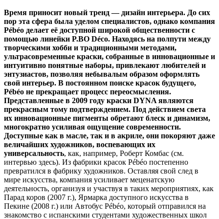
Время приносит новый тренд — дизайн интерьера. До сих
пор эта сфера была уделом специалистов, однако компания
Pé
bé
o делает её доступной широкой общественности с
помощью линейки
P.
BO
Dé
co. Находясь на полпути между
творческими хобби и традиционными методами,
ультрасовременные краски, собранные в инновационные и
интуитивно понятные наборы, привлекают любителей и
энтузиастов, позволяя небывалым образом оформлять
свой интерьер. В постоянном поиске красок будущего,
Pé
bé
o не прекращает процесс переосмысления.
Представленные в 2009 году краски
DYNA являются
прекрасным тому подтверждением. Под действием света
их инновационные пигменты обретают блеск и динамизм,
многократно усиливая ощущение современности.
Доступные как в масле, так и в акриле, они покоряют даже
величайших художников, воспевающих их
универсальность
, как, например, Роберт Комбас (см.
интервью здесь). Из фабрики красок Pébéo постепенно
превратился в фабрику художников. Оставляя свой след в
мире искусства, компания усиливает меценатскую
деятельность, организуя и участвуя в таких мероприятиях, как
Парад коров (2007 г.), Ярмарка доступного искусства в
Пекине (2008 г.) или Автобус Pébéo, который отправился на
знакомство с испанскими студентами художественных школ