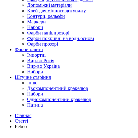
Допоміжні матеріали
Клей для міцного декупажу
Контури, рельєфи
Маркери
Набори
Фарби напівпрозорі
Фарби покривні на водн.основі
Фарби прозорі
Фарби олійні
Імпортні
Вир-во Росія
Вир-во Україна
Набори
Штучне старіння
Інше
Двокомпонентний кракелюр
Набори
Однокомпонентний кракелюр
Патина
Главная
Статтi
Pebeo