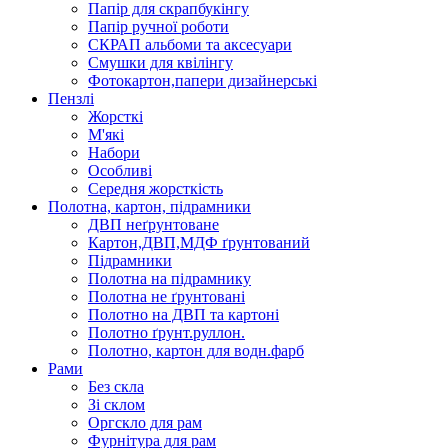
Папір для скрапбукінгу
Папір ручної роботи
СКРАП альбоми та аксесуари
Смушки для квілінгу
Фотокартон,папери дизайнерські
Пензлі
Жорсткі
М'які
Набори
Особливі
Середня жорсткість
Полотна, картон, підрамники
ДВП неґрунтоване
Картон,ДВП,МДФ ґрунтований
Підрамники
Полотна на підрамнику
Полотна не ґрунтовані
Полотно на ДВП та картоні
Полотно ґрунт.руллон.
Полотно, картон для водн.фарб
Рами
Без скла
Зі склом
Оргскло для рам
Фурнітура для рам