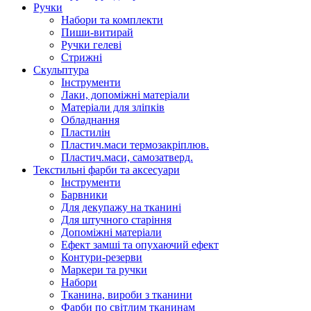
Ручки
Набори та комплекти
Пиши-витирай
Ручки гелеві
Стрижні
Скульптура
Інструменти
Лаки, допоміжні матеріали
Матеріали для зліпків
Обладнання
Пластилін
Пластич.маси термозакріплюв.
Пластич.маси, самозатверд.
Текстильні фарби та аксесуари
Інструменти
Барвники
Для декупажу на тканині
Для штучного старіння
Допоміжні матеріали
Ефект замші та опухаючий ефект
Контури-резерви
Маркери та ручки
Набори
Тканина, вироби з тканини
Фарби по світлим тканинам