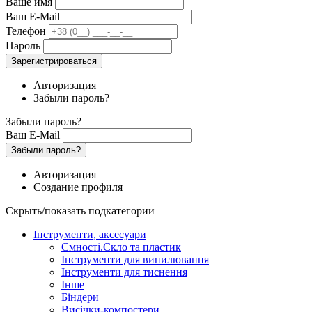
Ваше имя
Ваш E-Mail
Телефон
Пароль
Зарегистрироваться
Авторизация
Забыли пароль?
Забыли пароль?
Ваш E-Mail
Забыли пароль?
Авторизация
Создание профиля
Скрыть/показать подкатегории
Інструменти, аксесуари
Ємності.Скло та пластик
Інструменти для випилювання
Інструменти для тиснення
Інше
Біндери
Висічки-компостери