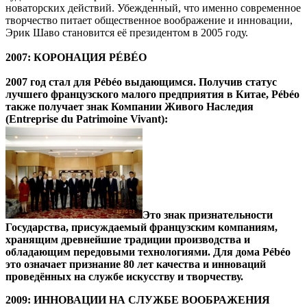
новаторских действий. Убежденный, что именно современное
творчество питает общественное воображение и инновации,
Эрик Шаво становится её президентом в 2005 году.
2007: КОРОНАЦИЯ
PÉ
BÉ
O
2007 год стал для
Pé
bé
o выдающимся. Получив статус
лучшего французского малого предприятия в Китае,
Pé
bé
o
также получает знак Компании Живого Наследия
(
Entreprise
du
Patrimoine
Vivant):
Это знак признательности
Государства, присуждаемый французским компаниям,
хранящим древнейшие традиции производства и
обладающим передовыми технологиями. Для дома
Pé
bé
o
это означает признание 80 лет качества и инноваций
проведённых на службе искусству и творчеству.
2009: ИННОВАЦИИ НА СЛУЖБЕ ВООБРАЖЕНИЯ