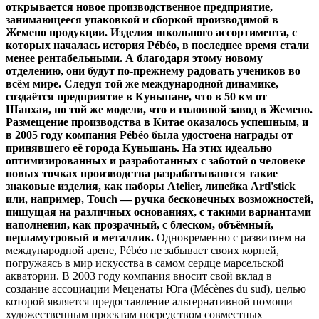
открывается новое производственное предприятие,
занимающееся упаковкой и сборкой производимой в
Жемено продукции. Изделия школьного ассортимента, с
которых началась история
Pé
bé
o, в последнее время стали
менее рентабельными. А благодаря этому новому
отделению, они будут по-прежнему радовать учеников во
всём мире. Следуя той же международной динамике,
создаётся предприятие в Куньшане, что в 50 км от
Шанхая, по той же модели, что и головной завод в Жемено.
Размещение производства в Китае оказалось успешным, и
в 2005 году компания
Pé
bé
o была удостоена награды от
принявшего её города Куньшань. На этих идеально
оптимизированных и разработанных с заботой о человеке
новых точках производства разрабатываются такие
знаковые изделия, как наборы
Atelier, линейка
Arti'
stick
или, например,
Touch — ручка бесконечных возможностей,
пишущая на различных основаниях, с такими вариантами
наполнения, как прозрачный, с блеском, объёмный,
перламутровый и металлик.
Одновременно с развитием на
международной арене, Pébéo не забывает своих корней,
погружаясь в мир искусства в самом сердце марсельской
акватории. В 2003 году компания вносит свой вклад в
создание ассоциации Меценаты Юга (Mécènes du sud), целью
которой является предоставление альтернативной помощи
художественным проектам посредством совместных