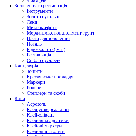
Фоаміран
Золочення та реставрація
Інструменти
Золото сусальне
Лаки
Металік-ефект
Мордан,мікстіон,полімент,грунт
Паста для золочення
Поталь
Рідке золото (іміт.)
Реставрація
Срібло сусальне
Канцелярія
Зошити
Креслярське приладдя
Маркери
Ролери
Степлери та скоби
Клей
Аерозоль
Клей універсальний
Клей-олівець
Клейові квадратики
Клейові маркери
Клейові пістолети