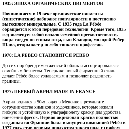
1935: ЭПОХА ОРГАНИЧЕСКИХ ПИГМЕНТОВ
Появившиеся в 19 веке органические пигменты
(синтетические) набирают популярности и постепенно
вытесняют минеральные. С 1935 года
La
Pé
bé
o
обращается к этой передовой технологии
.
Кроме того, 1935
год знаменует собой начало семейной преемственности,
когда следуя по стопам отца, сын Клавдия, молодой Робер
Шаво, открывает для себя тонкости профессии.
1970:
LA
PÉ
BÉ
O СТАНОВИТСЯ
PÉ
BÉ
O
До сих пор бренд имел женский облик и ассоциировался с
семейным бизнесом. Теперь же новый фирменный стиль
делает Pébéo более узнаваемым и позволяет раздвигать
границы.
1977: ПЕРВЫЙ АКРИЛ MADE IN FRANCE
Акрил родился в 50-х годах в Мексике в результате
сотрудничества химиков и художников, которые искали
гибкую и устойчивую к ультрафиолету краску, для удобства
нанесения фресок.
Первая акриловая краска полностью
созданная во Франции была выпущена компанией
Pé
bé
o в
1977 году, став первым продуктом такого рода с грифом