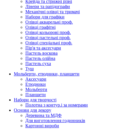
Крейда та стрижні різні
Лінери та рапідографи
Механічні олівці та тримачі
Набори для графіки
Олівці акварельні проф.
Олівці графітні
Олівці кольорові проф.
Олівці пастельні проф.
Олівці спеціальні проф.
Пір'я та аксесуари
Пастель воскова
Пастель олійна
Пастель суха
Туш
Мольберти, етюдники, планшети
Аксесуари
Етюдники
Мольберти
Планшети
Набори для творчості
Полотна з контур.і за номерами
Основи для декору
Деревина та МДФ
Для виготовлення годинників
Картонні вироби