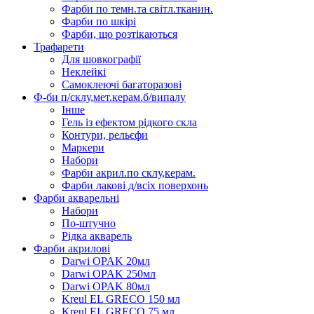
Фарби по темн.та світл.тканин.
Фарби по шкірі
Фарби, що розтікаються
Трафарети
Для шовкографії
Неклейкі
Самоклеючі багаторазові
Ф-би п/склу,мет.керам.б/випалу
Інше
Гель із ефектом рідкого скла
Контури, рельєфи
Маркери
Набори
Фарби акрил.по склу,керам.
Фарби лакові д/всіх поверхонь
Фарби акварельні
Набори
По-штучно
Рідка акварель
Фарби акрилові
Darwi OPAK 20мл
Darwi OPAK 250мл
Darwi OPAK 80мл
Kreul EL GRECO 150 мл
Kreul EL GRECO 75 мл