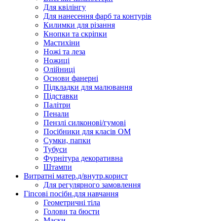
Для квілінгу
Для нанесення фарб та контурів
Килимки для різання
Кнопки та скріпки
Мастихіни
Ножі та леза
Ножиці
Олійниці
Основи фанерні
Підкладки для малювання
Підставки
Палітри
Пенали
Пензлі силконові/гумові
Посібники для класів ОМ
Сумки, папки
Тубуси
Фурнітура декоративна
Штампи
Витратні матер.д/внутр.корист
Для регулярного замовлення
Гіпсові посібн.для навчання
Геометричні тіла
Голови та бюсти
Маски