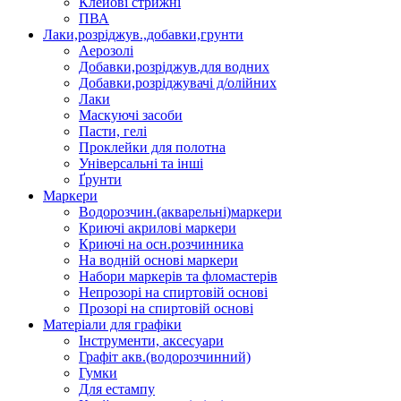
Клейові стрижні
ПВА
Лаки,розріджув.,добавки,грунти
Аерозолі
Добавки,розріджув.для водних
Добавки,розріджувачі д/олійних
Лаки
Маскуючі засоби
Пасти, гелі
Проклейки для полотна
Універсальні та інші
Ґрунти
Маркери
Водорозчин.(акварельні)маркери
Криючі акрилові маркери
Криючі на осн.розчинника
На водній основі маркери
Набори маркерів та фломастерів
Непрозорі на спиртовій основі
Прозорі на спиртовій основі
Матеріали для графіки
Інструменти, аксесуари
Графіт акв.(водорозчинний)
Гумки
Для естампу