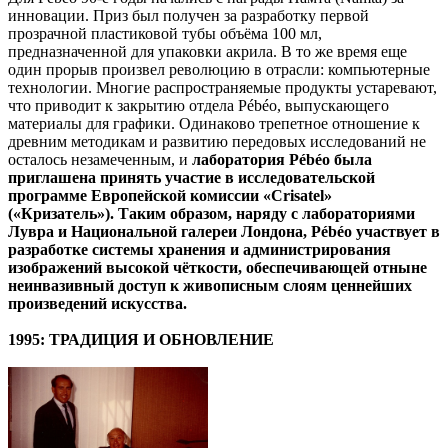
инновации. Приз был получен за разработку первой
прозрачной пластиковой тубы объёма 100 мл,
предназначенной для упаковки акрила. В то же время еще
один прорыв произвел революцию в отрасли: компьютерные
технологии. Многие распространяемые продукты устаревают,
что приводит к закрытию отдела Pébéo, выпускающего
материалы для графики. Одинаково трепетное отношение к
древним методикам и развитию передовых исследований не
осталось незамеченным, и
лаборатория
Pé
bé
o была
приглашена принять участие в исследовательской
программе Европейской комиссии «
Crisatel»
(«Кризатель»). Таким образом, наряду с лабораториями
Лувра и Национальной галереи Лондона,
Pé
bé
o участвует в
разработке системы хранения и администрирования
изображений высокой чёткости, обеспечивающей отныне
неинвазивный доступ к живописным слоям ценнейших
произведений искусства.
1995: ТРАДИЦИЯ И ОБНОВЛЕНИЕ