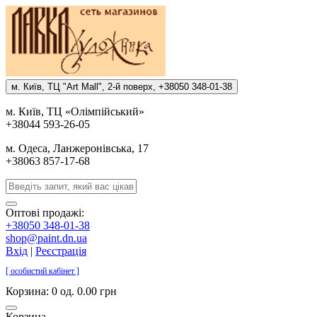
м. Киïв, ТЦ "Art Mall", 2-й поверх, +38050 348-01-38
м. Киïв, ТЦ «Олiмпiйський»
+38044 593-26-05
м. Одеса, Ланжеронiвська, 17
+38063 857-17-68
Оптові продажі:
+38050 348-01-38
shop@paint.dn.ua
Вхід
|
Реєстрація
[ особистий кабінет ]
Корзина:
0 од. 0.00 грн
Корзина