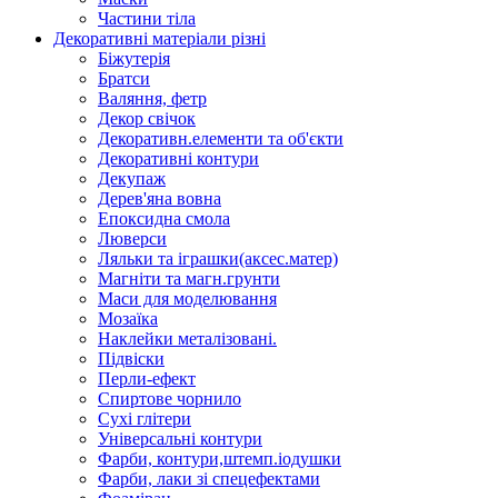
Частини тіла
Декоративні матеріали різні
Біжутерія
Братси
Валяння, фетр
Декор свічок
Декоративн.елементи та об'єкти
Декоративні контури
Декупаж
Дерев'яна вовна
Епоксидна смола
Люверси
Ляльки та іграшки(аксес.матер)
Магніти та магн.грунти
Маси для моделювання
Мозаїка
Наклейки металізовані.
Підвіски
Перли-ефект
Спиртове чорнило
Сухі глітери
Універсальні контури
Фарби, контури,штемп.іодушки
Фарби, лаки зі спецефектами