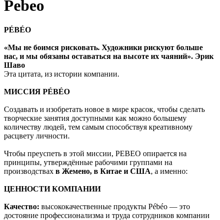
Pebeo
PÉBÉO
«Мы не боимся рисковать. Художники рискуют больше
нас, и мы обязаны оставаться на высоте их чаяний». Эрик
Шаво
Эта цитата, из истории компании.
МИССИЯ PÉBÉO
Создавать и изобретать новое в мире красок, чтобы сделать
творческие занятия доступными как можно большему
количеству людей, тем самым способствуя креативному
расцвету личности.
Чтобы преуспеть в этой миссии, PEBEO опирается на
принципы, утверждённые рабочими группами на
производствах
в Жемено, в Китае и США
, а именно:
ЦЕННОСТИ КОМПАНИИ
Качество:
высококачественные продукты Pébéo — это
достояние профессионализма и труда сотрудников компании