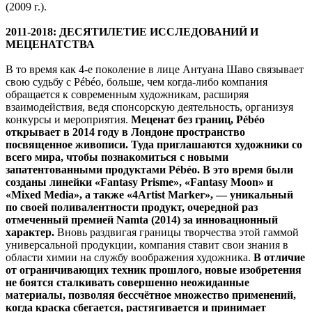
(2009 г.).
2011-2018: ДЕСЯТИЛЕТИЕ ИССЛЕДОВАНИЙ И
МЕЦЕНАТСТВА
В то время как 4-е поколение в лице Антуана Шаво связывает
свою судьбу с Pébéo, больше, чем когда-либо компания
обращается к современным художникам, расширяя
взаимодействия, ведя спонсорскую деятельность, организуя
конкурсы и мероприятия.
Меценат без границ,
Pé
bé
o
открывает в 2014 году в Лондоне пространство
посвященное живописи. Туда приглашаются художники со
всего мира, чтобы познакомиться с новыми
запатентованными продуктами
Pé
bé
o. В это время были
созданы линейки «
Fantasy
Prisme», «
Fantasy
Moon» и
«
Mixed
Media», а также «4
Artist
Marker», — уникальный
по своей поливалентности продукт, очередной раз
отмеченный премией
Namta (2014) за инновационный
характер.
Вновь раздвигая границы творчества этой гаммой
универсальной продукции, компания ставит свои знания в
области химии на службу воображения художника.
В отличие
от ограничивающих техник прошлого, новые изобретения
не боятся сталкивать совершенно неожиданные
материалы, позволяя бессчётное множество применений,
когда краска сбегается, растягивается и принимает