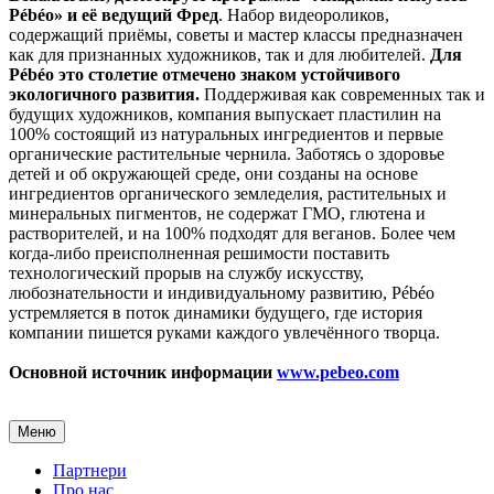
Pébéo» и её ведущий Фред
. Набор видеороликов,
содержащий приёмы, советы и мастер классы предназначен
как для признанных художников, так и для любителей.
Для
Pébéo это столетие отмечено знаком устойчивого
экологичного развития.
Поддерживая как современных так и
будущих художников, компания выпускает пластилин на
100% состоящий из натуральных ингредиентов и первые
органические растительные чернила. Заботясь о здоровье
детей и об окружающей среде, они созданы на основе
ингредиентов органического земледелия, растительных и
минеральных пигментов, не содержат ГМО, глютена и
растворителей, и на 100% подходят для веганов. Более чем
когда-либо преисполненная решимости поставить
технологический прорыв на службу искусству,
любознательности и индивидуальному развитию, Pébéo
устремляется в поток динамики будущего, где история
компании пишется руками каждого увлечённого творца.
Основной источник информации
www.pebeo.com
Меню
Партнери
Про нас