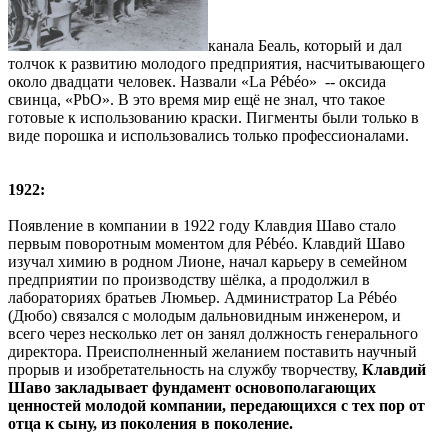
канала Беаль, который и дал
толчок к развитию молодого предприятия, насчитывающего
около двадцати человек. Назвали «La Pébéo» -- оксида
свинца, «PbО». В это время мир ещё не знал, что такое
готовые к использованию краски. Пигменты были только в
виде порошка и использовались только профессионалами.
1922:
Появление в компании в 1922 году Клавдия Шаво стало
первым поворотным моментом для Pébéo. Клавдий Шаво
изучал химию в родном Лионе, начал карьеру в семейном
предприятии по производству шёлка, а продолжил в
лабораториях братьев Люмьер. Администратор La Pébéo
(Дюбо) связался с молодым дальновидным инженером, и
всего через несколько лет он занял должность генерального
директора. Преисполненный желанием поставить научный
прорыв и изобретательность на службу творчеству,
Клавдий
Шаво закладывает фундамент основополагающих
ценностей молодой компании, передающихся с тех пор от
отца к сыну, из поколения в поколение.