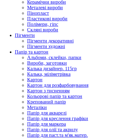
Керамічни вироби
Металеві вироби
Пінопласт
Пластикові вироби
Полімери, гіпс
Скляні вироби
Пігменти
Пігменти декоративні
Пігменти художні
Папір та картон
Альбоми, склейки, папки
Вироби, заготовки
Калька дизайнер. 115гр
Калька, міліметрівка
Картон
Картон для розфарбовування
Картон з тисненням
Кольорові папір та картон
Крепований папір
Металіки
Папір для акварелі
Папір для креслення графіки
Папір для маркера
Папір для олії та акрилу
Папір для паст.та м'як.матер.