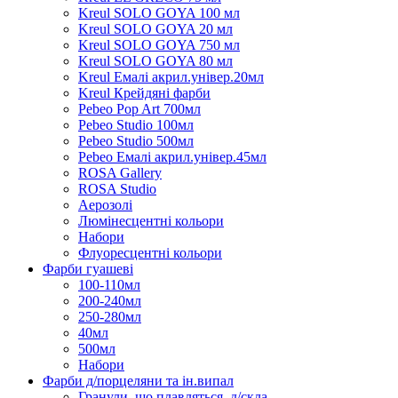
Kreul SOLO GOYA 100 мл
Kreul SOLO GOYA 20 мл
Kreul SOLO GOYA 750 мл
Kreul SOLO GOYA 80 мл
Kreul Емалі акрил.універ.20мл
Kreul Крейдяні фарби
Pebeo Pop Art 700мл
Pebeo Studio 100мл
Pebeo Studio 500мл
Pebeo Емалі акрил.універ.45мл
ROSA Gallery
ROSA Studio
Аерозолі
Люмінесцентні кольори
Набори
Флуоресцентні кольори
Фарби гуашеві
100-110мл
200-240мл
250-280мл
40мл
500мл
Набори
Фарби д/порцеляни та ін.випал
Гранули, що плавляться, д/скла