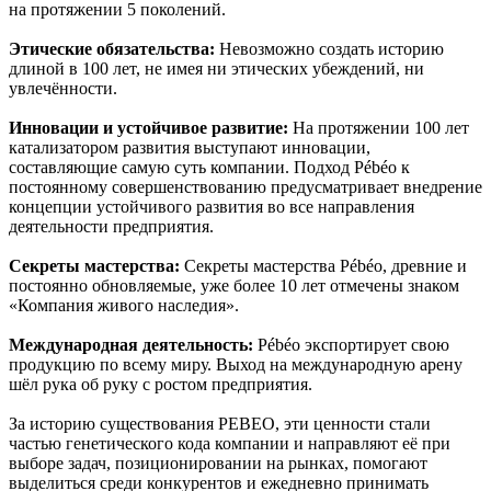
на протяжении 5 поколений.
Этические обязательства:
Невозможно создать историю
длиной в 100 лет, не имея ни этических убеждений, ни
увлечённости.
Инновации и устойчивое развитие:
На протяжении 100 лет
катализатором развития выступают инновации,
составляющие самую суть компании. Подход Pébéo к
постоянному совершенствованию предусматривает внедрение
концепции устойчивого развития во все направления
деятельности предприятия.
Секреты мастерства:
Секреты мастерства Pébéo, древние и
постоянно обновляемые, уже более 10 лет отмечены знаком
«Компания живого наследия».
Международная деятельность:
Pébéo экспортирует свою
продукцию по всему миру. Выход на международную арену
шёл рука об руку с ростом предприятия.
За историю существования PEBEO, эти ценности стали
частью генетического кода компании и направляют её при
выборе задач, позиционировании на рынках, помогают
выделиться среди конкурентов и ежедневно принимать