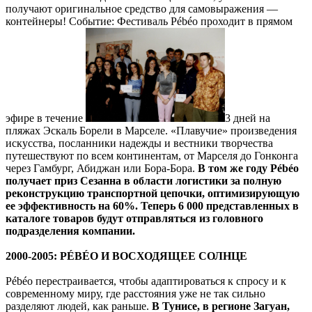
получают оригинальное средство для самовыражения —
контейнеры! Событие: Фестиваль Pébéo проходит в прямом
эфире в течение
3 дней на
пляжах Эскаль Борели в Марселе. «Плавучие» произведения
искусства, посланники надежды и вестники творчества
путешествуют по всем континентам, от Марселя до Гонконга
через Гамбург, Абиджан или Бора-Бора.
В том же году
Pé
bé
o
получает приз Сезанна в области логистики за полную
реконструкцию транспортной цепочки, оптимизирующую
ее эффективность на 60%. Теперь 6 000 представленных в
каталоге товаров будут отправляться из головного
подразделения компании.
2000-2005: PÉBÉO И ВОСХОДЯЩЕЕ СОЛНЦЕ
Pébéo перестраивается, чтобы адаптироваться к спросу и к
современному миру, где расстояния уже не так сильно
разделяют людей, как раньше.
В Тунисе, в регионе Загуан,