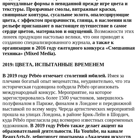
причудливые формы в невиданной прежде игре цвета и
текстуры. Прозрачные смолы, витражные краски,
свинцовые контуры, сусальное золото, опалесцирующие
цвета, с эффектом прозрачности, глянца, в наслоении или
рельефе приглашают в настоящее путешествие в самое
сердце цветов, материалов и ощущений.
Возможности этих
линеек продукции настолько велики, что они приводят к
созданию специализированного журнала,
а также к
организации в 2016 году ежегодного конкурса «Смешанная
техника» (
Mixed
Media).
2019: ЦВЕТА, ИСПЫТАННЫЕ ВРЕМЕНЕМ
В 2019 году Pébéo отмечает столетний юбилей.
Имея за
плечами богатый опыт меценатства, неудивительно, что эта
историческая годовщина побудила Pébéo организовать
международный конкурс. Мероприятие, на которое
зарегистрировались более 1500 участников, завершилось
полуфиналом в Париже, финалом в Лондоне и передвижной
выставкой по всему миру. Череда артистических мероприятий
прошла на улицах Лондона, в районе Брик-Лейн в Шордич,
куда Pébéo пригласила ряд всемирно известных современных
художников.
В 2019 году Pébéo также делает акцент на
образовательной деятельности. На Youtube, на канале
BeauxArts.fr, дебютирует программа «Академия искусств