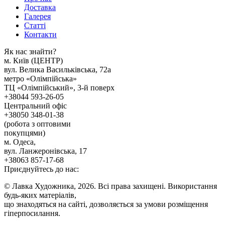
Доставка
Галерея
Статтi
Контакти
Як наc знайти?
м. Киïв (ЦЕНТР)
вул. Велика Васильківська, 72а
метро «Олімпійська»
ТЦ «Олімпійський», 3-й поверх
+38044 593-26-05
Центральний офіс
+38050 348-01-38
(робота з оптовими
покупцями)
м. Одеса,
вул. Ланжеронівська, 17
+38063 857-17-68
Приєднуйтесь до нас:
© Лавка Художника, 2026. Всі права захищені. Використання
будь-яких матеріалів,
що знаходяться на сайті, дозволяється за умови розміщення
гіперпосилання.