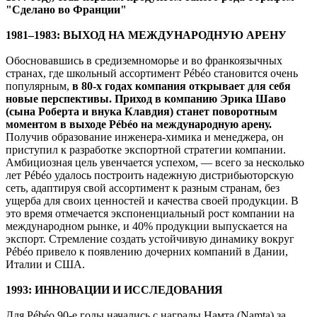
"Сделано во Франции"
1981–1983: ВЫХОД НА МЕЖДУНАРОДНУЮ АРЕНУ
Обосновавшись в средиземноморье и во франкоязычных
странах, где школьный ассортимент Pébéo становится очень
популярным,
в 80-х годах компания открывает для себя
новые перспективы. Приход в компанию Эрика Шаво
(сына Роберта и внука Клавдия) станет поворотным
моментом в выходе
Pé
bé
o на международную арену.
Получив образование инженера-химика и менеджера, он
приступил к разработке экспортной стратегии компании.
Амбициозная цель увенчается успехом, — всего за несколько
лет Pébéo удалось построить надежную дистрибьюторскую
сеть, адаптируя свой ассортимент к разным странам, без
ущерба для своих ценностей и качества своей продукции. В
это время отмечается экспоненциальный рост компании на
международном рынке, и 40% продукции выпускается на
экспорт. Стремление создать устойчивую динамику вокруг
Pébéo привело к появлению дочерних компаний в Дании,
Италии и США.
1993: ИННОВАЦИИ И ИССЛЕДОВАНИЯ
Для Pébéo 90-е годы начались с награды Намта (Namta) за