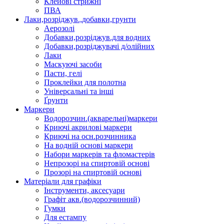
Клейові стрижні
ПВА
Лаки,розріджув.,добавки,грунти
Аерозолі
Добавки,розріджув.для водних
Добавки,розріджувачі д/олійних
Лаки
Маскуючі засоби
Пасти, гелі
Проклейки для полотна
Універсальні та інші
Ґрунти
Маркери
Водорозчин.(акварельні)маркери
Криючі акрилові маркери
Криючі на осн.розчинника
На водній основі маркери
Набори маркерів та фломастерів
Непрозорі на спиртовій основі
Прозорі на спиртовій основі
Матеріали для графіки
Інструменти, аксесуари
Графіт акв.(водорозчинний)
Гумки
Для естампу