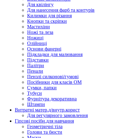
Для квілінгу
Для нанесення фарб та контурів
Килимки для різання
Кнопки та скріпки
Мастихіни
Ножі та леза
Ножиці
Олійниці
Основи фанерні
Підкладки для малювання
Підставки
Палітри
Пенали
Пензлі силконові/гумові
Посібники для класів ОМ
Сумки, папки
Тубуси
Фурнітура декоративна
Штампи
Витратні матер.д/внутр.корист
Для регулярного замовлення
Гіпсові посібн.для навчання
Геометричні тіла
Голови та бюсти
Маски