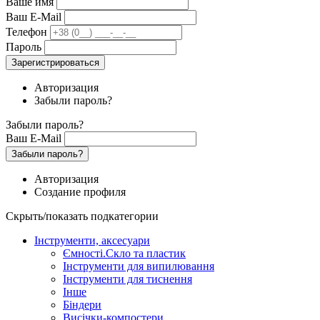
Ваше имя
Ваш E-Mail
Телефон
Пароль
Зарегистрироваться
Авторизация
Забыли пароль?
Забыли пароль?
Ваш E-Mail
Забыли пароль?
Авторизация
Создание профиля
Скрыть/показать подкатегории
Інструменти, аксесуари
Ємності.Скло та пластик
Інструменти для випилювання
Інструменти для тиснення
Інше
Біндери
Висічки-компостери