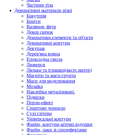
Частини тіла
Декоративні матеріали різні
Біжутерія
Братси
Валяння, фетр
Декор свічок
Декоративн.елементи та об'єкти
Декоративні контури
Декупаж
Дерев'яна вовна
Епоксидна смола
Люверси
Ляльки та іграшки(аксес.матер)
Магніти та магн.грунти
Маси для моделювання
Мозаїка
Наклейки металізовані.
Підвіски
Перли-ефект
Спиртове чорнило
Сухі глітери
Універсальні контури
Фарби, контури,штемп.іодушки
Фарби, лаки зі спецефектами