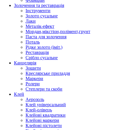
Фоаміран
Золочення та реставрація
Інструменти
Золото сусальне
Лаки
Металік-ефект
Мордан,мікстіон,полімент,грунт
Паста для золочення
Поталь
Рідке золото (іміт.)
Реставрація
Срібло сусальне
Канцелярія
Зошити
Креслярське приладдя
Маркери
Ролери
Степлери та скоби
Клей
Аерозоль
Клей універсальний
Клей-олівець
Клейові квадратики
Клейові маркери
Клейові пістолети