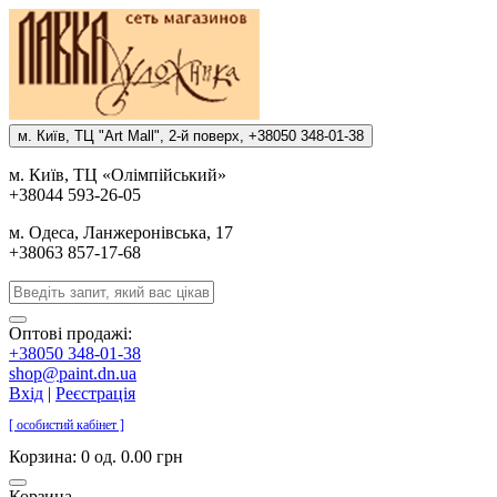
м. Киïв, ТЦ "Art Mall", 2-й поверх, +38050 348-01-38
м. Киïв, ТЦ «Олiмпiйський»
+38044 593-26-05
м. Одеса, Ланжеронiвська, 17
+38063 857-17-68
Оптові продажі:
+38050 348-01-38
shop@paint.dn.ua
Вхід
|
Реєстрація
[ особистий кабінет ]
Корзина:
0 од. 0.00 грн
Корзина