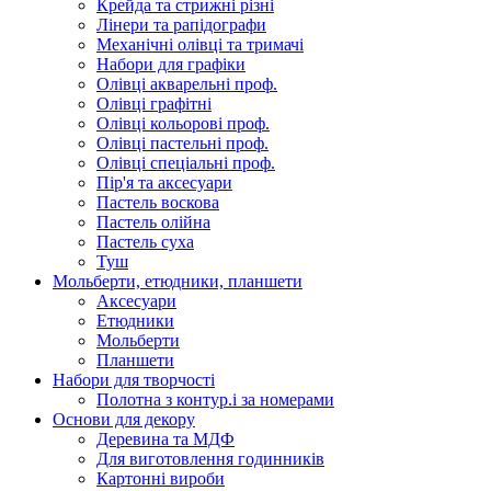
Крейда та стрижні різні
Лінери та рапідографи
Механічні олівці та тримачі
Набори для графіки
Олівці акварельні проф.
Олівці графітні
Олівці кольорові проф.
Олівці пастельні проф.
Олівці спеціальні проф.
Пір'я та аксесуари
Пастель воскова
Пастель олійна
Пастель суха
Туш
Мольберти, етюдники, планшети
Аксесуари
Етюдники
Мольберти
Планшети
Набори для творчості
Полотна з контур.і за номерами
Основи для декору
Деревина та МДФ
Для виготовлення годинників
Картонні вироби