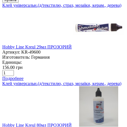
Клей універсальн.(д/текстилю, страз, мозаїки, керам., дерева)
Hobby Line Kreul 29мл ПРОЗОРИЙ
Артикул:
KR-49600
Изготовитель:
Германия
Единицы:
156.00 грн
Подробнее
Клей універсальн.(д/текстилю, страз, мозаїки, керам., дерева)
Hobby Line Kreul 80мл ПРОЗОРИЙ