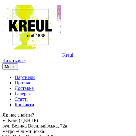
Kreul
Читать все
Меню
Партнери
Про нас
Доставка
Галерея
Статтi
Контакти
Як наc знайти?
м. Киïв (ЦЕНТР)
вул. Велика Васильківська, 72а
метро «Олімпійська»