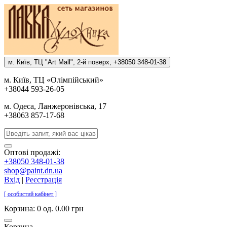
м. Киïв, ТЦ "Art Mall", 2-й поверх, +38050 348-01-38
м. Киïв, ТЦ «Олiмпiйський»
+38044 593-26-05
м. Одеса, Ланжеронiвська, 17
+38063 857-17-68
Оптові продажі:
+38050 348-01-38
shop@paint.dn.ua
Вхід
|
Реєстрація
[ особистий кабінет ]
Корзина:
0 од. 0.00 грн
Корзина