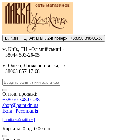
м. Киïв, ТЦ "Art Mall", 2-й поверх, +38050 348-01-38
м. Киïв, ТЦ «Олiмпiйський»
+38044 593-26-05
м. Одеса, Ланжеронiвська, 17
+38063 857-17-68
Оптові продажі:
+38050 348-01-38
shop@paint.dn.ua
Вхід
|
Реєстрація
[ особистий кабінет ]
Корзина:
0 од. 0.00 грн
Корзина