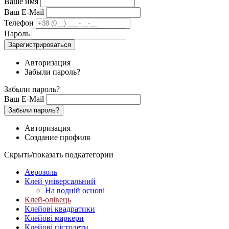
Ваше имя
Ваш E-Mail
Телефон
Пароль
Зарегистрироваться
Авторизация
Забыли пароль?
Забыли пароль?
Ваш E-Mail
Забыли пароль?
Авторизация
Создание профиля
Скрыть/показать подкатегории
Аерозоль
Клей універсальний
На водній основі
Клей-олівець
Клейові квадратики
Клейові маркери
Клейові пістолети