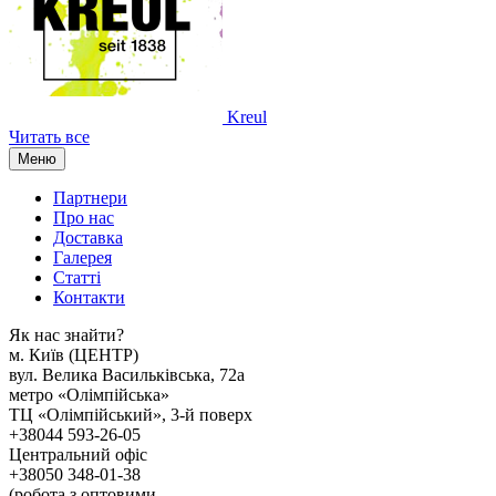
Kreul
Читать все
Меню
Партнери
Про нас
Доставка
Галерея
Статтi
Контакти
Як наc знайти?
м. Киïв (ЦЕНТР)
вул. Велика Васильківська, 72а
метро «Олімпійська»
ТЦ «Олімпійський», 3-й поверх
+38044 593-26-05
Центральний офіс
+38050 348-01-38
(робота з оптовими