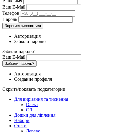
Ваше имя
Ваш E-Mail
Телефон
Пароль
Зарегистрироваться
Авторизация
Забыли пароль?
Забыли пароль?
Ваш E-Mail
Забыли пароль?
Авторизация
Создание профиля
Скрыть/показать подкатегории
Для вирізання та тиснення
Darwi
СЛ
Дошки для ліплення
Набори
Стеки
Дерево