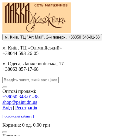
м. Киïв, ТЦ "Art Mall", 2-й поверх, +38050 348-01-38
м. Киïв, ТЦ «Олiмпiйський»
+38044 593-26-05
м. Одеса, Ланжеронiвська, 17
+38063 857-17-68
Оптові продажі:
+38050 348-01-38
shop@paint.dn.ua
Вхід
|
Реєстрація
[ особистий кабінет ]
Корзина:
0 од. 0.00 грн
Корзина