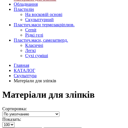
Обладнання
Пластилін
На восковій основі
Скульптурний
Пластич.маси термозакріплюв.
Cernit
Рідкі гелі
Пластич.маси, самозатверд.
Класичні
Легкі
Сухі суміші
Главная
КАТАЛОГ
Скульптура
Матеріали для зліпків
Матеріали для зліпків
Сортировка:
Показать: