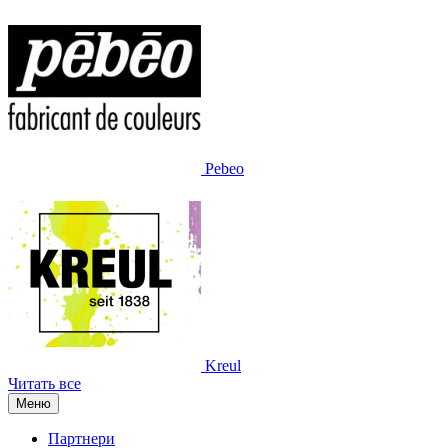
Pebeo
Kreul
Читать все
Меню
Партнери