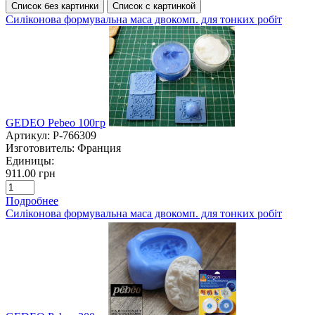
Список без картинки
Список с картинкой
Силіконова формувальна маса двокомп. для тонких робіт
GEDEO Pebeo 100гр
Артикул:
P-766309
Изготовитель:
Франция
Единицы:
911.00 грн
Подробнее
Силіконова формувальна маса двокомп. для тонких робіт