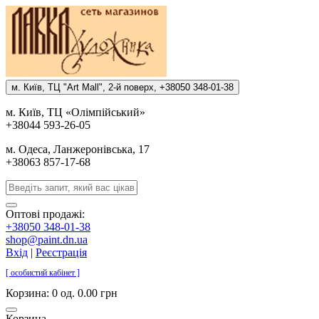
м. Киïв, ТЦ "Art Mall", 2-й поверх, +38050 348-01-38
м. Киïв, ТЦ «Олiмпiйський»
+38044 593-26-05
м. Одеса, Ланжеронiвська, 17
+38063 857-17-68
Оптові продажі:
+38050 348-01-38
shop@paint.dn.ua
Вхід
|
Реєстрація
[ особистий кабінет ]
Корзина:
0 од. 0.00 грн
Корзина