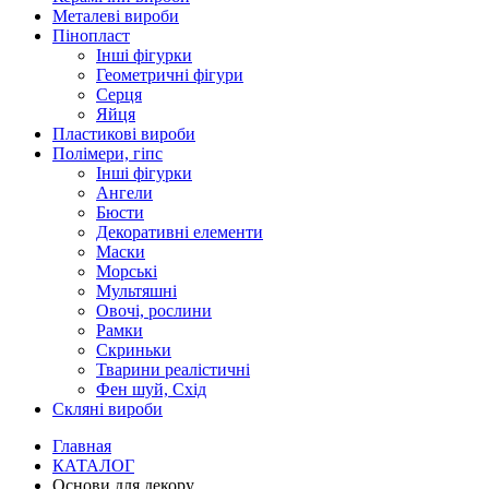
Металеві вироби
Пінопласт
Інші фігурки
Геометричні фігури
Серця
Яйця
Пластикові вироби
Полімери, гіпс
Інші фігурки
Ангели
Бюсти
Декоративні елементи
Маски
Морські
Мультяшні
Овочі, рослини
Рамки
Скриньки
Тварини реалістичні
Фен шуй, Схід
Скляні вироби
Главная
КАТАЛОГ
Основи для декору