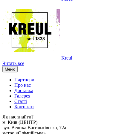
Kreul
Читать все
Меню
Партнери
Про нас
Доставка
Галерея
Статтi
Контакти
Як наc знайти?
м. Киïв (ЦЕНТР)
вул. Велика Васильківська, 72а
метро «Олімпійська»