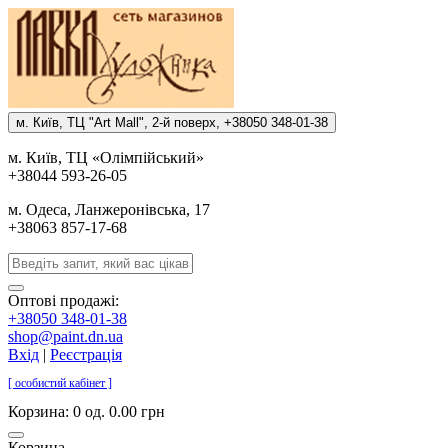
м. Киïв, ТЦ "Art Mall", 2-й поверх, +38050 348-01-38
м. Киïв, ТЦ «Олiмпiйський»
+38044 593-26-05
м. Одеса, Ланжеронiвська, 17
+38063 857-17-68
Оптові продажі:
+38050 348-01-38
shop@paint.dn.ua
Вхід
|
Реєстрація
[ особистий кабінет ]
Корзина:
0 од. 0.00 грн
Корзина