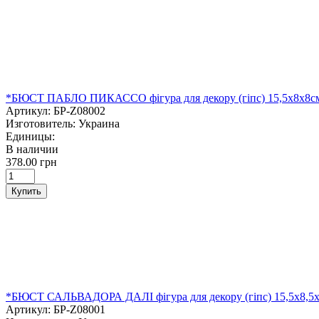
*БЮСТ ПАБЛО ПИКАССО фігура для декору (гіпс) 15,5х8х8с
Артикул:
БР-Z08002
Изготовитель:
Украина
Единицы:
В наличии
378.00 грн
Купить
*БЮСТ САЛЬВАДОРА ДАЛІ фігура для декору (гіпс) 15,5х8,5
Артикул:
БР-Z08001