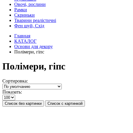
Овочі, рослини
Рамки
Скриньки
Тварини реалістичні
Фен шуй, Схід
Главная
КАТАЛОГ
Основи для декору
Полімери, гіпс
Полімери, гіпс
Сортировка:
Показать:
Список без картинки
Список с картинкой