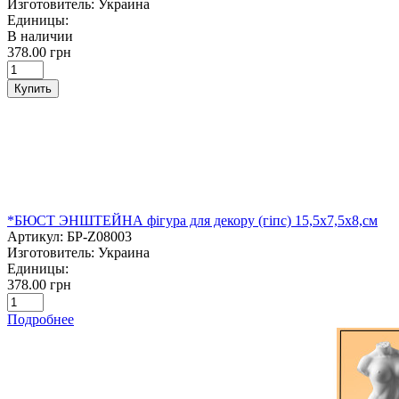
Изготовитель:
Украина
Единицы:
В наличии
378.00 грн
Купить
*БЮСТ ЭНШТЕЙНА фігура для декору (гіпс) 15,5х7,5х8,см
Артикул:
БР-Z08003
Изготовитель:
Украина
Единицы:
378.00 грн
Подробнее