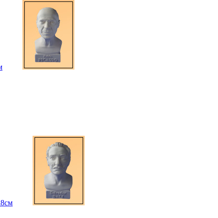
м
х8см