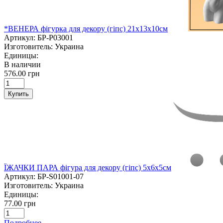
*ВЕНЕРА фігурка для декору (гіпс) 21х13х10см
Артикул:
БР-P03001
Изготовитель:
Украина
Единицы:
В наличии
576.00 грн
Купить
ЇЖАЧКИ ПАРА фігура для декору (гіпс) 5х6х5см
Артикул:
БР-S01001-07
Изготовитель:
Украина
Единицы:
77.00 грн
Подробнее