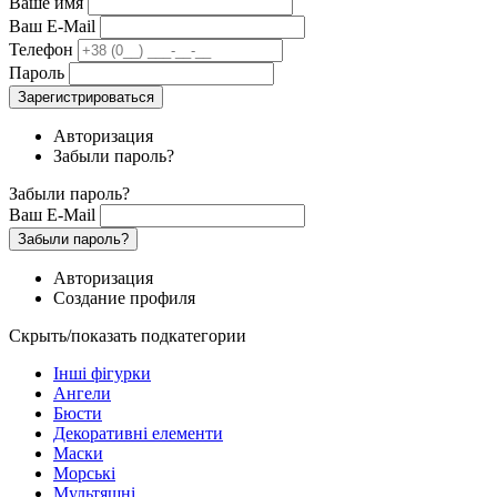
Ваше имя
Ваш E-Mail
Телефон
Пароль
Зарегистрироваться
Авторизация
Забыли пароль?
Забыли пароль?
Ваш E-Mail
Забыли пароль?
Авторизация
Создание профиля
Скрыть/показать подкатегории
Інші фігурки
Ангели
Бюсти
Декоративні елементи
Маски
Морські
Мультяшні