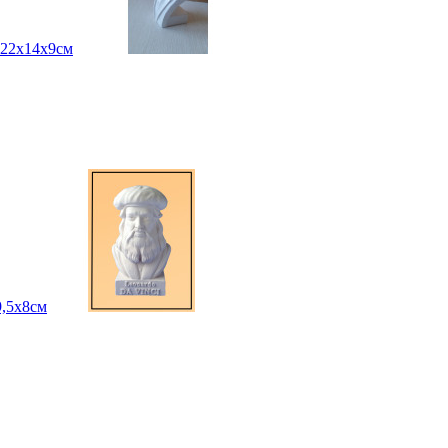
22х14х9см
,5х8см