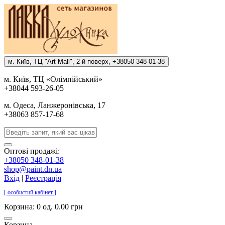
м. Киïв, ТЦ "Art Mall", 2-й поверх, +38050 348-01-38
м. Киïв, ТЦ «Олiмпiйський»
+38044 593-26-05
м. Одеса, Ланжеронiвська, 17
+38063 857-17-68
Оптові продажі:
+38050 348-01-38
shop@paint.dn.ua
Вхід
|
Реєстрація
[ особистий кабінет ]
Корзина:
0 од. 0.00 грн
Корзина