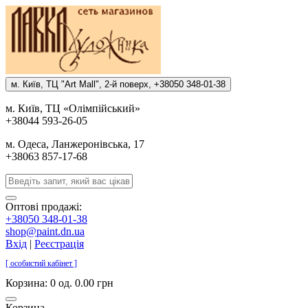
м. Киïв, ТЦ "Art Mall", 2-й поверх, +38050 348-01-38
м. Киïв, ТЦ «Олiмпiйський»
+38044 593-26-05
м. Одеса, Ланжеронiвська, 17
+38063 857-17-68
Оптові продажі:
+38050 348-01-38
shop@paint.dn.ua
Вхід
|
Реєстрація
[ особистий кабінет ]
Корзина:
0 од. 0.00 грн
Корзина