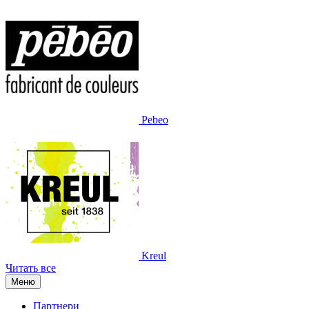
Pebeo
Kreul
Читать все
Меню
Партнери