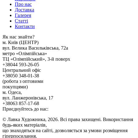
Про нас
Доставка
Галерея
Статтi
Контакти
Як наc знайти?
м. Киïв (ЦЕНТР)
вул. Велика Васильківська, 72а
метро «Олімпійська»
ТЦ «Олімпійський», 3-й поверх
+38044 593-26-05
Центральний офіс
+38050 348-01-38
(робота з оптовими
покупцями)
м. Одеса,
вул. Ланжеронівська, 17
+38063 857-17-68
Приєднуйтесь до нас:
© Лавка Художника, 2026. Всі права захищені. Використання
будь-яких матеріалів,
що знаходяться на сайті, дозволяється за умови розміщення
гіперпосилання.