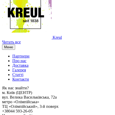
Kreul
Читать все
Меню
Партнери
Про нас
Доставка
Галерея
Статтi
Контакти
Як наc знайти?
м. Киïв (ЦЕНТР)
вул. Велика Васильківська, 72а
метро «Олімпійська»
ТЦ «Олімпійський», 3-й поверх
+38044 593-26-05