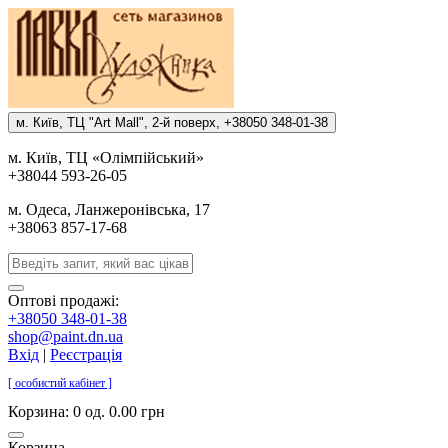
м. Киïв, ТЦ "Art Mall", 2-й поверх, +38050 348-01-38
м. Киïв, ТЦ «Олiмпiйський»
+38044 593-26-05
м. Одеса, Ланжеронiвська, 17
+38063 857-17-68
Оптові продажі:
+38050 348-01-38
shop@paint.dn.ua
Вхід
|
Реєстрація
[ особистий кабінет ]
Корзина:
0 од. 0.00 грн
Корзина