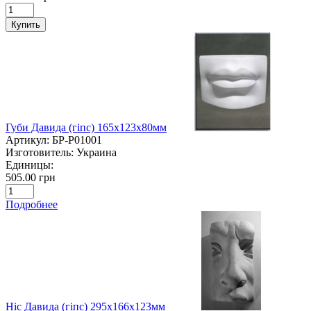
Купить
Губи Давида (гіпс) 165х123х80мм
Артикул:
БР-P01001
Изготовитель:
Украина
Единицы:
505.00 грн
Подробнее
Ніс Давида (гіпс) 295х166х123мм