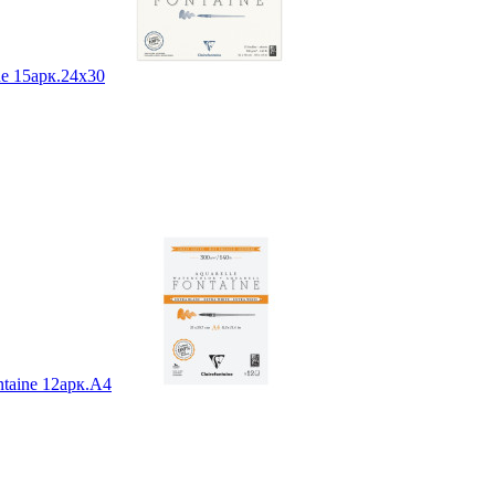
ne 15арк.24х30
ntaine 12арк.А4