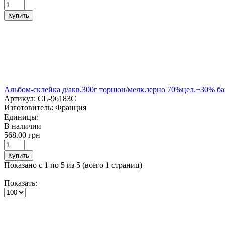
Купить
Альбом-склейка д/акв.300г торшон/мелк.зерно 70%цел.+30% бав.
Артикул:
CL-96183C
Изготовитель:
Франция
Единицы:
В наличии
568.00 грн
Купить
Показано с 1 по 5 из 5 (всего 1 страниц)
Показать: