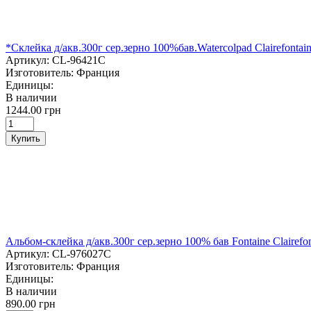
*Склейка д/акв.300г сер.зерно 100%бав.Watercolpad Clairefontai
Артикул:
CL-96421C
Изготовитель:
Франция
Единицы:
В наличии
1244.00 грн
Купить
Альбом-склейка д/акв.300г сер.зерно 100% бав Fontaine Clairefo
Артикул:
CL-976027C
Изготовитель:
Франция
Единицы:
В наличии
890.00 грн