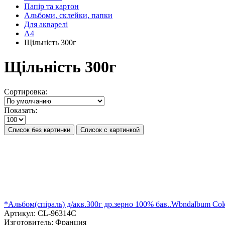
Папір та картон
Альбоми, склейки, папки
Для акварелі
А4
Щільність 300г
Щільність 300г
Сортировка:
Показать:
Список без картинки
Список с картинкой
*Альбом(спіраль) д/акв.300г др.зерно 100% бав..Wbndalbum ColdP
Артикул:
CL-96314C
Изготовитель:
Франция