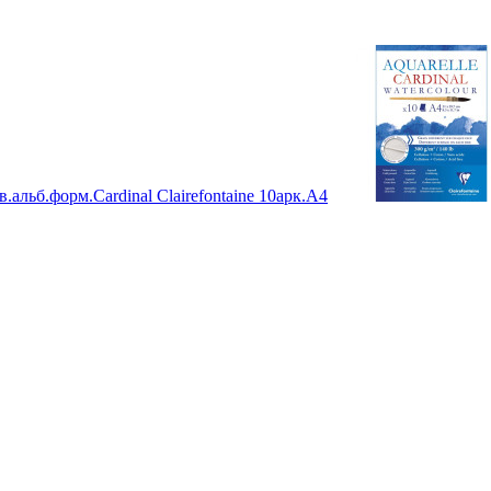
альб.форм.Cardinal Clairefontaine 10арк.А4