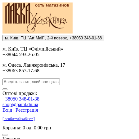
м. Киïв, ТЦ "Art Mall", 2-й поверх, +38050 348-01-38
м. Киïв, ТЦ «Олiмпiйський»
+38044 593-26-05
м. Одеса, Ланжеронiвська, 17
+38063 857-17-68
Оптові продажі:
+38050 348-01-38
shop@paint.dn.ua
Вхід
|
Реєстрація
[ особистий кабінет ]
Корзина:
0 од. 0.00 грн
Корзина