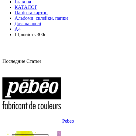
Главная
КАТАЛОГ
Папір та картон
Альбоми, склейки, папки
Для акварелі
А4
Щільність 300г
Последние Статьи
Pebeo