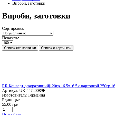
Вироби, заготовки
Вироби, заготовки
Сортировка:
Показать:
Список без картинки
Список с картинкой
RR Конверт декоративний|120гр 16,5х16,5 с карточкой 250гр 
Артикул:
UR-55740089R
Изготовитель:
Германия
Единицы:
55.00 грн
Подробнее