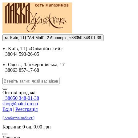
м. Киïв, ТЦ "Art Mall", 2-й поверх, +38050 348-01-38
м. Киïв, ТЦ «Олiмпiйський»
+38044 593-26-05
м. Одеса, Ланжеронiвська, 17
+38063 857-17-68
Оптові продажі:
+38050 348-01-38
shop@paint.dn.ua
Вхід
|
Реєстрація
[ особистий кабінет ]
Корзина:
0 од. 0.00 грн
Корзина