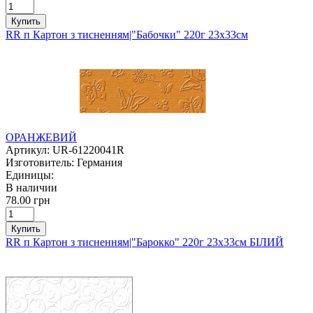
Купить
RR п Картон з тисненням|"Бабочки" 220г 23х33см
ОРАНЖЕВИЙ
Артикул:
UR-61220041R
Изготовитель:
Германия
Единицы:
В наличии
78.00 грн
Купить
RR п Картон з тисненням|"Барокко" 220г 23х33см БІЛИЙ