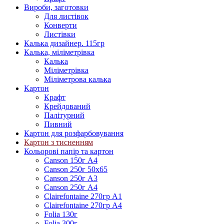
Вироби, заготовки
Для листівок
Конверти
Листівки
Калька дизайнер. 115гр
Калька, міліметрівка
Калька
Міліметрівка
Міліметрова калька
Картон
Крафт
Крейдований
Палітурний
Пивний
Картон для розфарбовування
Картон з тисненням
Кольорові папір та картон
Canson 150г А4
Canson 250г 50х65
Canson 250г А3
Canson 250г А4
Clairefontaine 270гр А1
Clairefontaine 270гр А4
Folia 130г
Folia 300г