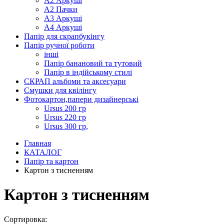
А2 Аркуші
А2 Пачки
А3 Аркуші
А4 Аркуші
Папір для скрапбукінгу
Папір ручної роботи
інші
Папір банановий та тутовий
Папір в індійському стилі
СКРАП альбоми та аксесуари
Смушки для квілінгу
Фотокартон,папери дизайнерські
Ursus 200 гр
Ursus 220 гр
Ursus 300 гр,
Главная
КАТАЛОГ
Папір та картон
Картон з тисненням
Картон з тисненням
Сортировка: