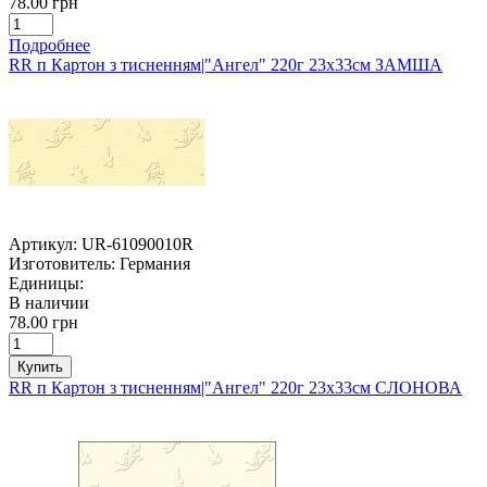
78.00 грн
Подробнее
RR п Картон з тисненням|"Ангел" 220г 23х33см ЗАМША
Артикул:
UR-61090010R
Изготовитель:
Германия
Единицы:
В наличии
78.00 грн
Купить
RR п Картон з тисненням|"Ангел" 220г 23х33см СЛОНОВА