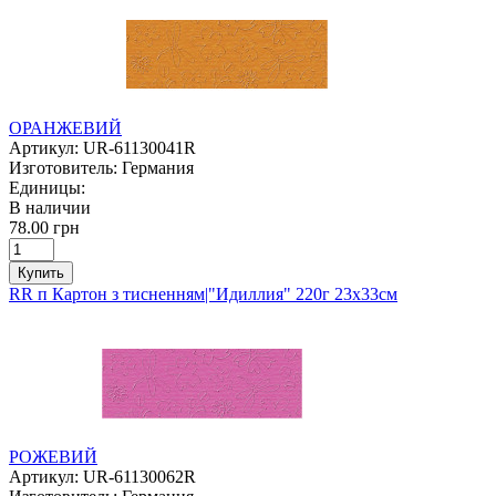
ОРАНЖЕВИЙ
Артикул:
UR-61130041R
Изготовитель:
Германия
Единицы:
В наличии
78.00 грн
Купить
RR п Картон з тисненням|"Идиллия" 220г 23х33см
РОЖЕВИЙ
Артикул:
UR-61130062R