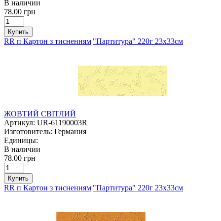
В наличии
78.00 грн
Купить
RR п Картон з тисненням|"Партитура" 220г 23х33см
ЖОВТИЙ СВІТЛИЙ
Артикул:
UR-61190003R
Изготовитель:
Германия
Единицы:
В наличии
78.00 грн
Купить
RR п Картон з тисненням|"Партитура" 220г 23х33см