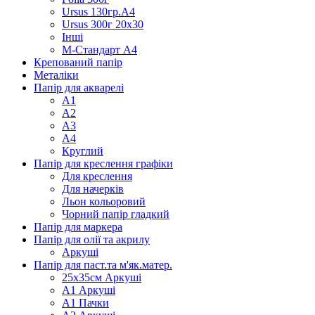
Ursus 130гр.А4
Ursus 300г 20х30
Інші
М-Стандарт А4
Крепований папір
Металіки
Папір для акварелі
А1
А2
А3
А4
Круглий
Папір для креслення графіки
Для креслення
Для начерків
Льон кольоровий
Чорний папір гладкий
Папір для маркера
Папір для олії та акрилу
Аркуші
Папір для паст.та м'як.матер.
25х35см Аркуші
А1 Аркуші
А1 Пачки