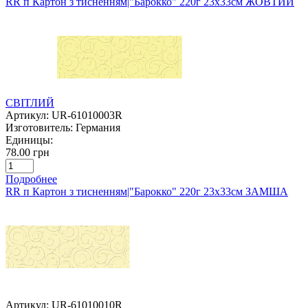
RR п Картон з тисненням|"Барокко" 220г 23х33см ЖОВТИЙ
СВІТЛИЙ
Артикул:
UR-61010003R
Изготовитель:
Германия
Единицы:
78.00 грн
Подробнее
RR п Картон з тисненням|"Барокко" 220г 23х33см ЗАМША
Артикул:
UR-61010010R