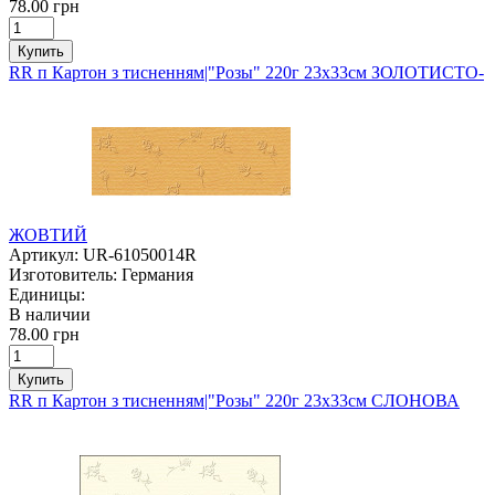
78.00 грн
Купить
RR п Картон з тисненням|"Розы" 220г 23х33см ЗОЛОТИСТО-
ЖОВТИЙ
Артикул:
UR-61050014R
Изготовитель:
Германия
Единицы:
В наличии
78.00 грн
Купить
RR п Картон з тисненням|"Розы" 220г 23х33см СЛОНОВА