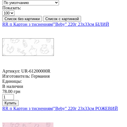
Показать:
Список без картинки
Список с картинкой
RR п Картон з тисненням|"Beby" 220г 23х33см БІЛИЙ
Артикул:
UR-61200000R
Изготовитель:
Германия
Единицы:
В наличии
78.00 грн
Купить
RR п Картон з тисненням|"Beby" 220г 23х33см РОЖЕВИЙ