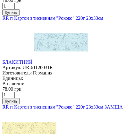
78.00 грн
Купить
RR п Картон з тисненням|"Рококо" 220г 23х33см
БЛАКИТНИЙ
Артикул:
UR-61120031R
Изготовитель:
Германия
Единицы:
В наличии
78.00 грн
Купить
RR п Картон з тисненням|"Рококо" 220г 23х33см ЗАМША