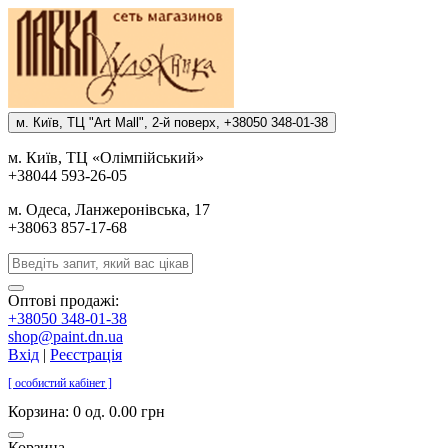
м. Киïв, ТЦ "Art Mall", 2-й поверх, +38050 348-01-38
м. Киïв, ТЦ «Олiмпiйський»
+38044 593-26-05
м. Одеса, Ланжеронiвська, 17
+38063 857-17-68
Оптові продажі:
+38050 348-01-38
shop@paint.dn.ua
Вхід
|
Реєстрація
[ особистий кабінет ]
Корзина:
0 од. 0.00 грн
Корзина