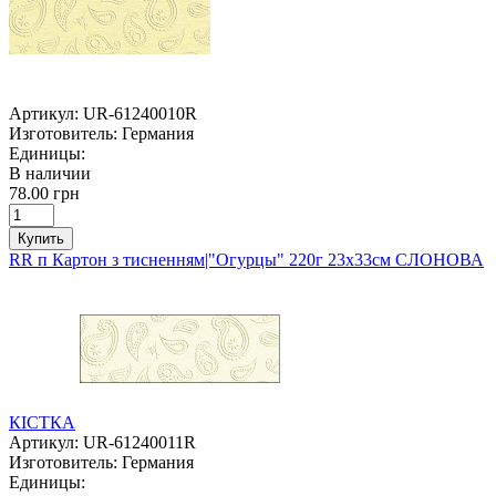
Артикул:
UR-61240010R
Изготовитель:
Германия
Единицы:
В наличии
78.00 грн
Купить
RR п Картон з тисненням|"Огурцы" 220г 23х33см СЛОНОВА
КІСТКА
Артикул:
UR-61240011R
Изготовитель:
Германия
Единицы: