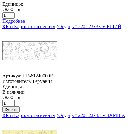
Единицы:
78.00 грн
Подробнее
RR п Картон з тисненням|"Огурцы" 220г 23х33см БІЛИЙ
Артикул:
UR-61240000R
Изготовитель:
Германия
Единицы:
В наличии
78.00 грн
Купить
RR п Картон з тисненням|"Огурцы" 220г 23х33см ЗАМША