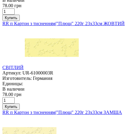
В наличии
78.00 грн
Купить
RR п Картон з тисненням|"Плющ" 220г 23х33см ЖОВТИЙ
СВІТЛИЙ
Артикул:
UR-61000003R
Изготовитель:
Германия
Единицы:
В наличии
78.00 грн
Купить
RR п Картон з тисненням|"Плющ" 220г 23х33см ЗАМША