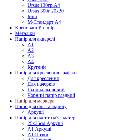
Ursus 130гр.А4
Ursus 300г 20х30
Інші
М-Стандарт А4
Крепований папір
Металіки
Папір для акварелі
А1
А2
А3
А4
Круглий
Папір для креслення графіки
Для креслення
Для начерків
Льон кольоровий
Чорний папір гладкий
Папір для маркера
Папір для олії та акрилу
Аркуші
Папір для паст.та м'як.матер.
25х35см Аркуші
А1 Аркуші
А1 Пачки