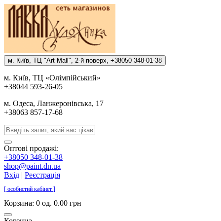
м. Киïв, ТЦ "Art Mall", 2-й поверх, +38050 348-01-38
м. Киïв, ТЦ «Олiмпiйський»
+38044 593-26-05
м. Одеса, Ланжеронiвська, 17
+38063 857-17-68
Оптові продажі:
+38050 348-01-38
shop@paint.dn.ua
Вхід
|
Реєстрація
[ особистий кабінет ]
Корзина:
0 од. 0.00 грн
Корзина