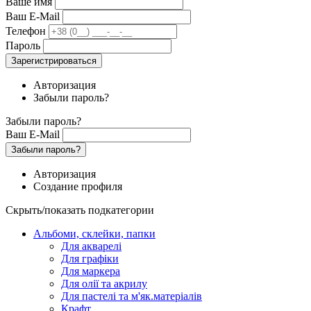
Ваше имя
Ваш E-Mail
Телефон
Пароль
Зарегистрироваться
Авторизация
Забыли пароль?
Забыли пароль?
Ваш E-Mail
Забыли пароль?
Авторизация
Создание профиля
Скрыть/показать подкатегории
Альбоми, склейки, папки
Для акварелі
Для графіки
Для маркера
Для олії та акрилу
Для пастелі та м'як.матеріалів
Крафт