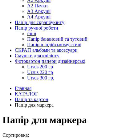
А2 Аркуші
А2 Пачки
А3 Аркуші
А4 Аркуші
Папір для скрапбукінгу
Папір ручної роботи
інші
Папір банановий та тутовий
Папір в індійському стилі
СКРАП альбоми та аксесуари
Смушки для квілінгу
Фотокартон,папери дизайнерські
Ursus 200 гр
Ursus 220 гр
Ursus 300 гр,
Главная
КАТАЛОГ
Папір та картон
Папір для маркера
Папір для маркера
Сортировка: