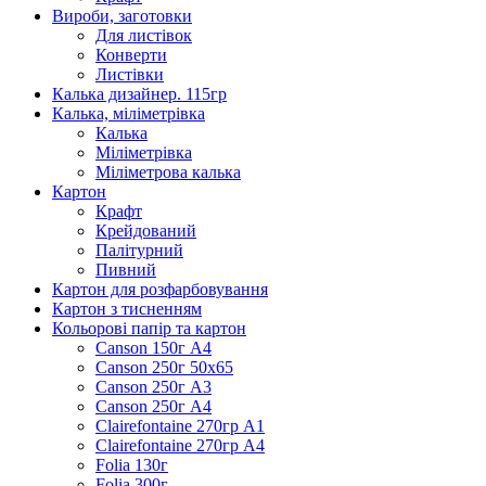
Вироби, заготовки
Для листівок
Конверти
Листівки
Калька дизайнер. 115гр
Калька, міліметрівка
Калька
Міліметрівка
Міліметрова калька
Картон
Крафт
Крейдований
Палітурний
Пивний
Картон для розфарбовування
Картон з тисненням
Кольорові папір та картон
Canson 150г А4
Canson 250г 50х65
Canson 250г А3
Canson 250г А4
Clairefontaine 270гр А1
Clairefontaine 270гр А4
Folia 130г
Folia 300г