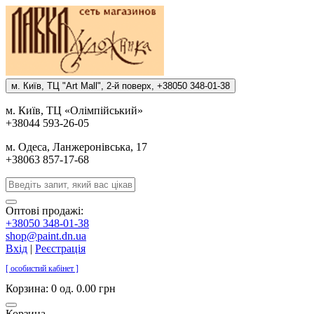
м. Киïв, ТЦ "Art Mall", 2-й поверх, +38050 348-01-38
м. Киïв, ТЦ «Олiмпiйський»
+38044 593-26-05
м. Одеса, Ланжеронiвська, 17
+38063 857-17-68
Оптові продажі:
+38050 348-01-38
shop@paint.dn.ua
Вхід
|
Реєстрація
[ особистий кабінет ]
Корзина:
0 од. 0.00 грн
Корзина