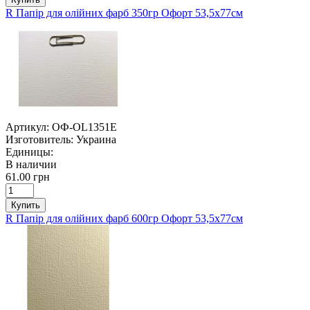
R Папір для олійних фарб 350гр Офорт 53,5х77см
Артикул:
ОФ-OL1351E
Изготовитель:
Украина
Единицы:
В наличии
61.00 грн
Купить
R Папір для олійних фарб 600гр Офорт 53,5х77см