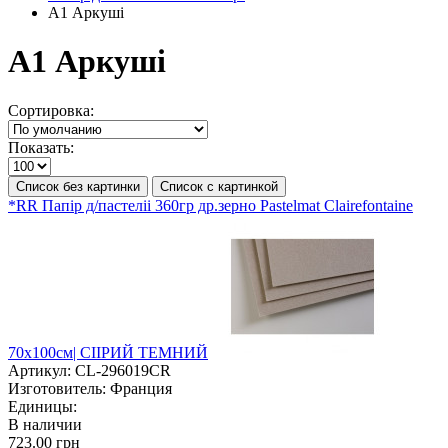
А1 Аркуші
А1 Аркуші
Сортировка:
Показать:
Список без картинки
Список с картинкой
*RR Папір д/пастеліі 360гр др.зерно Pastelmat Clairefontaine
70х100см| СІІРИЙ ТЕМНИЙ
Артикул:
CL-296019CR
Изготовитель:
Франция
Единицы:
В наличии
723.00 грн