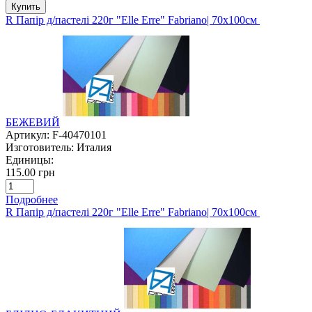
Купить
R Папір д/пастелі 220г "Elle Erre" Fabriano| 70х100см
БЕЖЕВИЙ
Артикул:
F-40470101
Изготовитель:
Италия
Единицы:
115.00 грн
Подробнее
R Папір д/пастелі 220г "Elle Erre" Fabriano| 70х100см