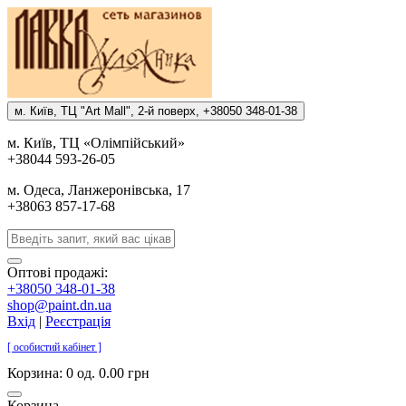
м. Киïв, ТЦ "Art Mall", 2-й поверх, +38050 348-01-38
м. Киïв, ТЦ «Олiмпiйський»
+38044 593-26-05
м. Одеса, Ланжеронiвська, 17
+38063 857-17-68
Оптові продажі:
+38050 348-01-38
shop@paint.dn.ua
Вхід
|
Реєстрація
[ особистий кабінет ]
Корзина:
0 од. 0.00 грн
Корзина