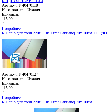
БЛІДНО-БЛАКИТНИЙ
Артикул:
F-40470118
Изготовитель:
Италия
Единицы:
115.00 грн
Подробнее
R Папір д/пастелі 220г "Elle Erre" Fabriano| 70х100см БОРДО
Артикул:
F-40470127
Изготовитель:
Италия
Единицы:
115.00 грн
Подробнее
R Папір д/пастелі 220г "Elle Erre" Fabriano| 70х100см