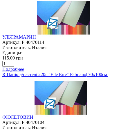
УЛЬТРАМАРИН
Артикул:
F-40470114
Изготовитель:
Италия
Единицы:
115.00 грн
Подробнее
R Папір д/пастелі 220г "Elle Erre" Fabriano| 70х100см
ФІОЛЕТОВИЙ
Артикул:
F-40470104
Изготовитель:
Италия