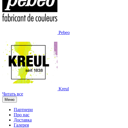
Pebeo
Kreul
Читать все
Меню
Партнери
Про нас
Доставка
Галерея