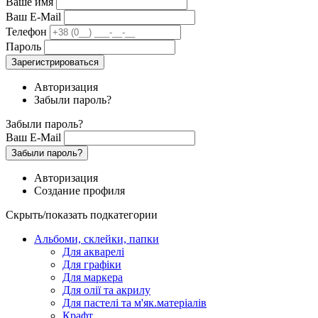
Ваше имя
Ваш E-Mail
Телефон
Пароль
Зарегистрироваться
Авторизация
Забыли пароль?
Забыли пароль?
Ваш E-Mail
Забыли пароль?
Авторизация
Создание профиля
Скрыть/показать подкатегории
Альбоми, склейки, папки
Для акварелі
Для графіки
Для маркера
Для олії та акрилу
Для пастелі та м'як.матеріалів
Крафт