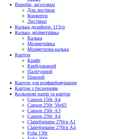
Вироби, заготовки
Для листівок
Конверти
Листівки
Калька дизайнер. 115гр
Калька, міліметрівка
Калька
Міліметрівка
Міліметрова калька
Картон
Крафт
Крейдований
Палітурний
Пивний
Картон для розфарбовування
Картон з тисненням
Кольорові папір та картон
Canson 150г А4
Canson 250г 50х65
Canson 250г А3
Canson 250г А4
Clairefontaine 270гр А1
Clairefontaine 270гр А4
Folia 130г
Folia 300г