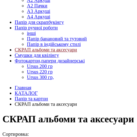
А2 Аркуші
А2 Пачки
А3 Аркуші
А4 Аркуші
Папір для скрапбукінгу
Папір ручної роботи
інші
Папір банановий та тутовий
Папір в індійському стилі
СКРАП альбоми та аксесуари
Смушки для квілінгу
Фотокартон,папери дизайнерські
Ursus 200 гр
Ursus 220 гр
Ursus 300 гр,
Главная
КАТАЛОГ
Папір та картон
СКРАП альбоми та аксесуари
СКРАП альбоми та аксесуари
Сортировка: