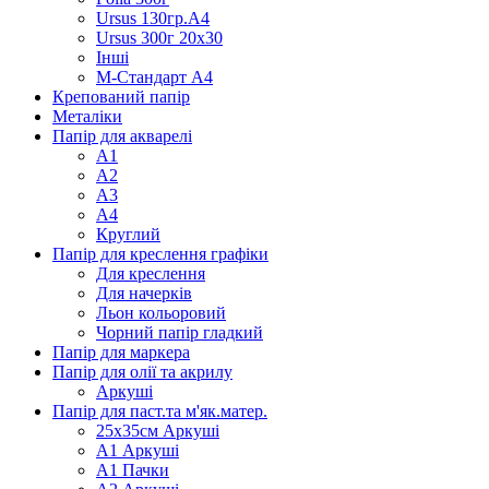
Ursus 130гр.А4
Ursus 300г 20х30
Інші
М-Стандарт А4
Крепований папір
Металіки
Папір для акварелі
А1
А2
А3
А4
Круглий
Папір для креслення графіки
Для креслення
Для начерків
Льон кольоровий
Чорний папір гладкий
Папір для маркера
Папір для олії та акрилу
Аркуші
Папір для паст.та м'як.матер.
25х35см Аркуші
А1 Аркуші
А1 Пачки