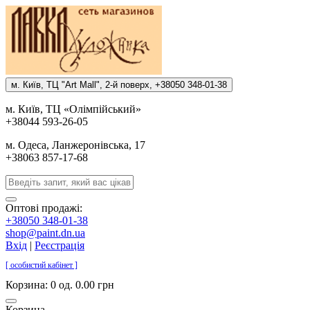
м. Киïв, ТЦ "Art Mall", 2-й поверх, +38050 348-01-38
м. Киïв, ТЦ «Олiмпiйський»
+38044 593-26-05
м. Одеса, Ланжеронiвська, 17
+38063 857-17-68
Оптові продажі:
+38050 348-01-38
shop@paint.dn.ua
Вхід
|
Реєстрація
[ особистий кабінет ]
Корзина:
0 од. 0.00 грн
Корзина