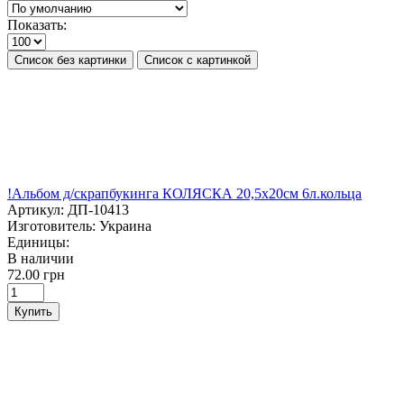
Показать:
Список без картинки
Список с картинкой
!Альбом д/скрапбукинга КОЛЯСКА 20,5х20см 6л.кольца
Артикул:
ДП-10413
Изготовитель:
Украина
Единицы:
В наличии
72.00 грн
Купить