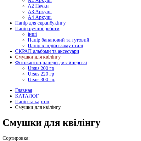
А2 Аркуші
А2 Пачки
А3 Аркуші
А4 Аркуші
Папір для скрапбукінгу
Папір ручної роботи
інші
Папір банановий та тутовий
Папір в індійському стилі
СКРАП альбоми та аксесуари
Смушки для квілінгу
Фотокартон,папери дизайнерські
Ursus 200 гр
Ursus 220 гр
Ursus 300 гр,
Главная
КАТАЛОГ
Папір та картон
Смушки для квілінгу
Смушки для квілінгу
Сортировка: