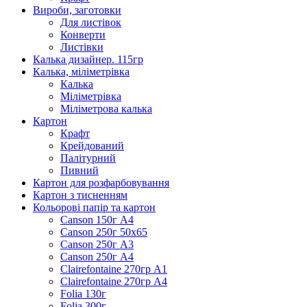
Вироби, заготовки
Для листівок
Конверти
Листівки
Калька дизайнер. 115гр
Калька, міліметрівка
Калька
Міліметрівка
Міліметрова калька
Картон
Крафт
Крейдований
Палітурний
Пивний
Картон для розфарбовування
Картон з тисненням
Кольорові папір та картон
Canson 150г А4
Canson 250г 50х65
Canson 250г А3
Canson 250г А4
Clairefontaine 270гр А1
Clairefontaine 270гр А4
Folia 130г
Folia 300г