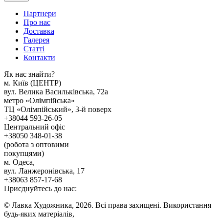
Партнери
Про нас
Доставка
Галерея
Статтi
Контакти
Як наc знайти?
м. Киïв (ЦЕНТР)
вул. Велика Васильківська, 72а
метро «Олімпійська»
ТЦ «Олімпійський», 3-й поверх
+38044 593-26-05
Центральний офіс
+38050 348-01-38
(робота з оптовими
покупцями)
м. Одеса,
вул. Ланжеронівська, 17
+38063 857-17-68
Приєднуйтесь до нас:
© Лавка Художника, 2026. Всі права захищені. Використання
будь-яких матеріалів,