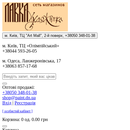
м. Киïв, ТЦ "Art Mall", 2-й поверх, +38050 348-01-38
м. Киïв, ТЦ «Олiмпiйський»
+38044 593-26-05
м. Одеса, Ланжеронiвська, 17
+38063 857-17-68
Оптові продажі:
+38050 348-01-38
shop@paint.dn.ua
Вхід
|
Реєстрація
[ особистий кабінет ]
Корзина:
0 од. 0.00 грн
Корзина