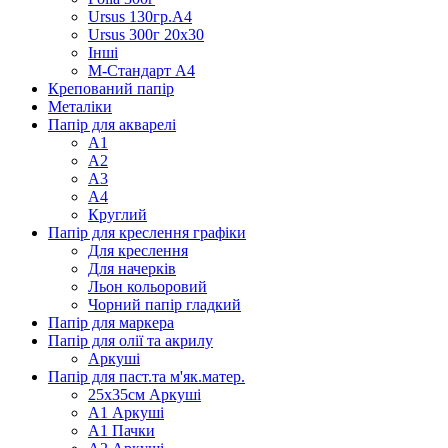
Ursus 130гр.А4
Ursus 300г 20х30
Інші
М-Стандарт А4
Крепований папір
Металіки
Папір для акварелі
А1
А2
А3
А4
Круглий
Папір для креслення графіки
Для креслення
Для начерків
Льон кольоровий
Чорний папір гладкий
Папір для маркера
Папір для олії та акрилу
Аркуші
Папір для паст.та м'як.матер.
25х35см Аркуші
А1 Аркуші
А1 Пачки