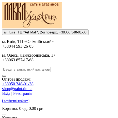
м. Киïв, ТЦ "Art Mall", 2-й поверх, +38050 348-01-38
м. Киïв, ТЦ «Олiмпiйський»
+38044 593-26-05
м. Одеса, Ланжеронiвська, 17
+38063 857-17-68
Оптові продажі:
+38050 348-01-38
shop@paint.dn.ua
Вхід
|
Реєстрація
[ особистий кабінет ]
Корзина:
0 од. 0.00 грн
Корзина