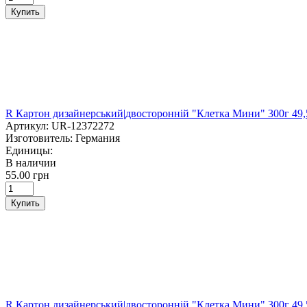
Купить
R Картон дизайнерський|двосторонній "Клетка Мини" 300
Артикул:
UR-12372272
Изготовитель:
Германия
Единицы:
В наличии
55.00 грн
Купить
R Картон дизайнерський|двосторонній "Клетка Мини" 300г