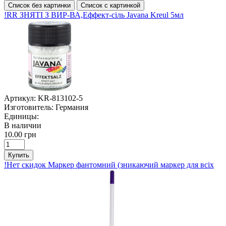
Список без картинки
Список с картинкой
!RR ЗНЯТІ З ВИР-ВА,Еффект-сіль Javana Kreul 5мл
Артикул:
KR-813102-5
Изготовитель:
Германия
Единицы:
В наличии
10.00 грн
Купить
!Нет скидок Маркер фантомний (зникаючий маркер для всіх