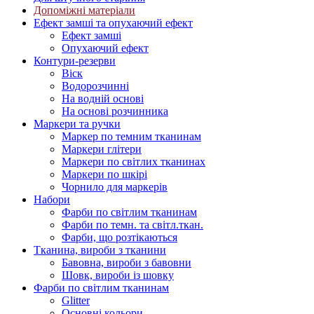
Допоміжні матеріали
Ефект замші та опухаючий ефект
Ефект замші
Опухаючий ефект
Контури-резерви
Віск
Водорозчинні
На водній основі
На основі розчинника
Маркери та ручки
Маркер по темним тканинам
Маркери глітери
Маркери по світлих тканинах
Маркери по шкірі
Чорнило для маркерів
Набори
Фарби по світлим тканинам
Фарби по темн. та світл.ткан.
Фарби, що розтікаються
Тканина, вироби з тканини
Бавовна, вироби з бавовни
Шовк, вироби із шовку
Фарби по світлим тканинам
Glitter
Основні кольори