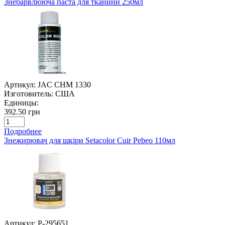
Знебарвлююча паста для тканини 250мл
Артикул:
JAC CHM 1330
Изготовитель:
США
Единицы:
392.50 грн
Подробнее
Знежирювач для шкіри Setacolor Cuir Pebeo 110мл
Артикул:
P-295651