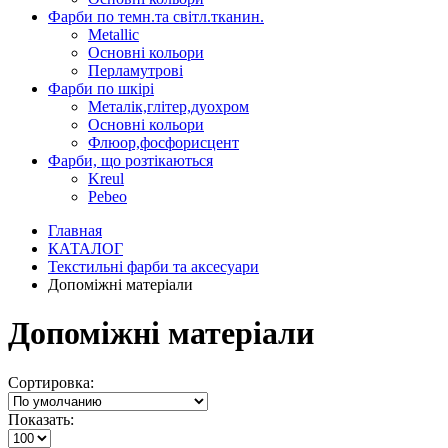
Фарби по темн.та світл.тканин.
Metallic
Основні кольори
Перламутрові
Фарби по шкірі
Металік,глітер,дуохром
Основні кольори
Флюор,фосфорисцент
Фарби, що розтікаються
Kreul
Pebeo
Главная
КАТАЛОГ
Текстильні фарби та аксесуари
Допоміжні матеріали
Допоміжні матеріали
Сортировка:
Показать: