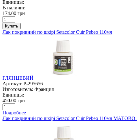
Единицы:
В наличии
174.00 грн
Купить
Лак покривний по шкірі Setacolor Cuir Pebeo 110мл
ГЛЯНЦЕВИЙ
Артикул:
P-295656
Изготовитель:
Франция
Единицы:
450.00 грн
Подробнее
Лак покривний по шкірі Setacolor Cuir Pebeo 110мл МАТОВО-