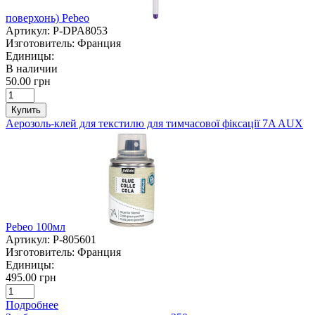
поверхонь) Pebeo
Артикул:
P-DPA8053
Изготовитель:
Франция
Единицы:
В наличии
50.00 грн
Купить
Аерозоль-клей для текстилю для тимчасової фіксації 7A AUX
Pebeo 100мл
Артикул:
P-805601
Изготовитель:
Франция
Единицы:
495.00 грн
Подробнее