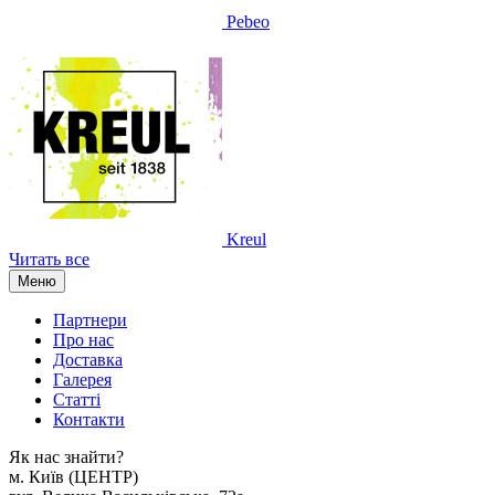
Pebeo
Kreul
Читать все
Меню
Партнери
Про нас
Доставка
Галерея
Статтi
Контакти
Як наc знайти?
м. Киïв (ЦЕНТР)