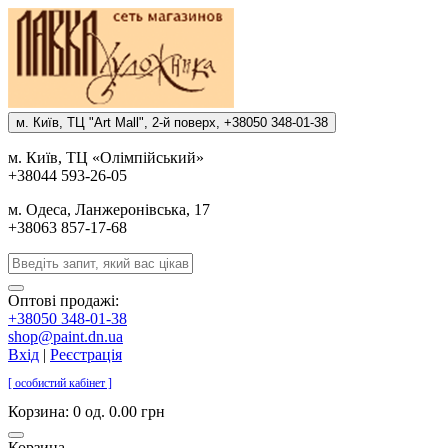
м. Киïв, ТЦ "Art Mall", 2-й поверх, +38050 348-01-38
м. Киïв, ТЦ «Олiмпiйський»
+38044 593-26-05
м. Одеса, Ланжеронiвська, 17
+38063 857-17-68
Оптові продажі:
+38050 348-01-38
shop@paint.dn.ua
Вхід
|
Реєстрація
[ особистий кабінет ]
Корзина:
0 од. 0.00 грн
Корзина