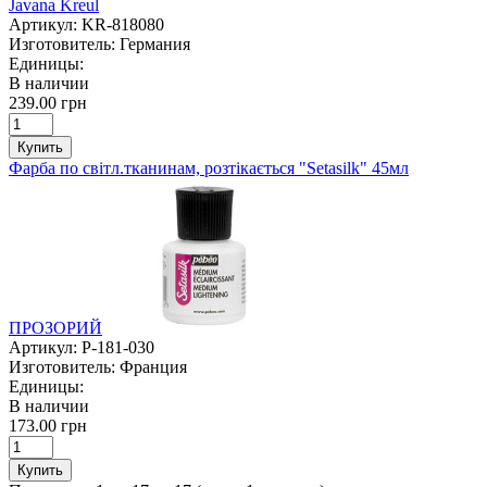
Javana Kreul
Артикул:
KR-818080
Изготовитель:
Германия
Единицы:
В наличии
239.00 грн
Купить
Фарба по світл.тканинам, розтікається "Setasilk" 45мл
ПРОЗОРИЙ
Артикул:
P-181-030
Изготовитель:
Франция
Единицы:
В наличии
173.00 грн
Купить