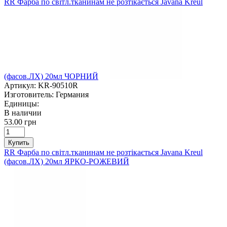
RR Фарба по світл.тканинам не розтікається Javana Kreul
(фасов.ЛХ) 20мл ЧОРНИЙ
Артикул:
KR-90510R
Изготовитель:
Германия
Единицы:
В наличии
53.00 грн
Купить
RR Фарба по світл.тканинам не розтікається Javana Kreul
(фасов.ЛХ) 20мл ЯРКО-РОЖЕВИЙ