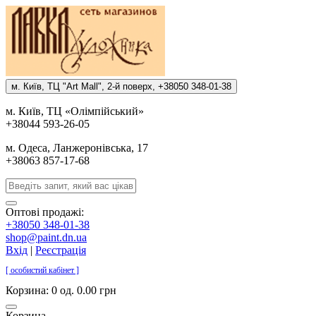
м. Киïв, ТЦ "Art Mall", 2-й поверх, +38050 348-01-38
м. Киïв, ТЦ «Олiмпiйський»
+38044 593-26-05
м. Одеса, Ланжеронiвська, 17
+38063 857-17-68
Оптові продажі:
+38050 348-01-38
shop@paint.dn.ua
Вхід
|
Реєстрація
[ особистий кабінет ]
Корзина:
0 од. 0.00 грн
Корзина