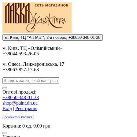
м. Киïв, ТЦ "Art Mall", 2-й поверх, +38050 348-01-38
м. Киïв, ТЦ «Олiмпiйський»
+38044 593-26-05
м. Одеса, Ланжеронiвська, 17
+38063 857-17-68
Оптові продажі:
+38050 348-01-38
shop@paint.dn.ua
Вхід
|
Реєстрація
[ особистий кабінет ]
Корзина:
0 од. 0.00 грн
Корзина