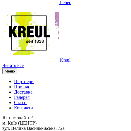
Pebeo
Kreul
Читать все
Меню
Партнери
Про нас
Доставка
Галерея
Статтi
Контакти
Як наc знайти?
м. Киïв (ЦЕНТР)
вул. Велика Васильківська, 72а