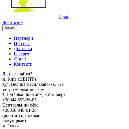
Kreul
Читать все
Меню
Партнери
Про нас
Доставка
Галерея
Статтi
Контакти
Як наc знайти?
м. Киïв (ЦЕНТР)
вул. Велика Васильківська, 72а
метро «Олімпійська»
ТЦ «Олімпійський», 3-й поверх
+38044 593-26-05
Центральний офіс
+38050 348-01-38
(робота з оптовими
покупцями)
м. Одеса,