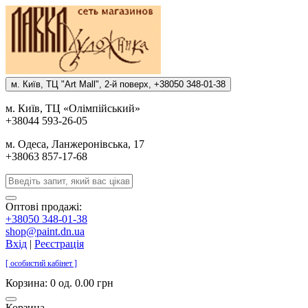
м. Киïв, ТЦ "Art Mall", 2-й поверх, +38050 348-01-38
м. Киïв, ТЦ «Олiмпiйський»
+38044 593-26-05
м. Одеса, Ланжеронiвська, 17
+38063 857-17-68
Оптові продажі:
+38050 348-01-38
shop@paint.dn.ua
Вхід
|
Реєстрація
[ особистий кабінет ]
Корзина:
0 од. 0.00 грн
Корзина