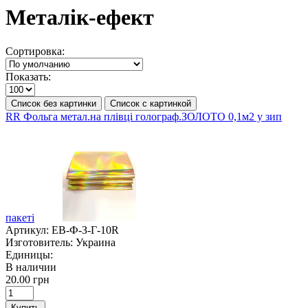
Металік-ефект
Сортировка:
Показать:
Список без картинки
Список с картинкой
RR Фольга метал.на плівці голограф.ЗОЛОТО 0,1м2 у зип
пакеті
Артикул:
ЕВ-Ф-З-Г-10R
Изготовитель:
Украина
Единицы:
В наличии
20.00 грн
Купить