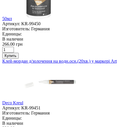
50мл
Артикул:
KR-99450
Изготовитель:
Германия
Единицы:
В наличии
266.00 грн
Купить
Клей-мордан д/золочення на водн.осн.(20хв.) у маркері Art
Deco Kreul
Артикул:
KR-99451
Изготовитель:
Германия
Единицы:
В наличии