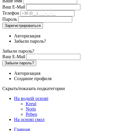
Ваше имя
Ваш E-Mail
Телефон
Пароль
Зарегистрироваться
Авторизация
Забыли пароль?
Забыли пароль?
Ваш E-Mail
Забыли пароль?
Авторизация
Создание профиля
Скрыть/показать подкатегории
На водній основі
Kreul
Noris
Pebeo
На основі смол
Главная