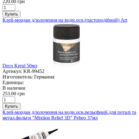
220.00 грн
Купить
Клей-мордан д/золочення на водн.осн.(пастоподібний) Art
Deco Kreul 50мл
Артикул:
KR-99452
Изготовитель:
Германия
Единицы:
В наличии
253.00 грн
Купить
Клей-мордан д/золочення на водн.осн.рельєфний.для поталі та
метал.фольги "Mixtion Relief 3D" Pebeo 37мл