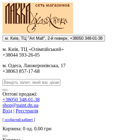
м. Киïв, ТЦ "Art Mall", 2-й поверх, +38050 348-01-38
м. Киïв, ТЦ «Олiмпiйський»
+38044 593-26-05
м. Одеса, Ланжеронiвська, 17
+38063 857-17-68
Оптові продажі:
+38050 348-01-38
shop@paint.dn.ua
Вхід
|
Реєстрація
[ особистий кабінет ]
Корзина:
0 од. 0.00 грн
Корзина