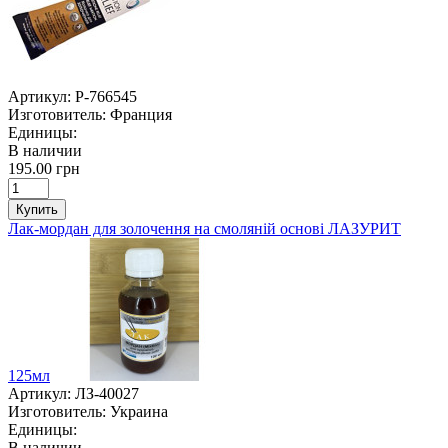
Артикул:
P-766545
Изготовитель:
Франция
Единицы:
В наличии
195.00 грн
Купить
Лак-мордан для золочення на смоляній основі ЛАЗУРИТ
125мл
Артикул:
ЛЗ-40027
Изготовитель:
Украина
Единицы:
В наличии