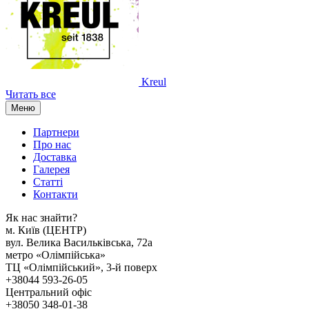
Kreul
Читать все
Меню
Партнери
Про нас
Доставка
Галерея
Статтi
Контакти
Як наc знайти?
м. Киïв (ЦЕНТР)
вул. Велика Васильківська, 72а
метро «Олімпійська»
ТЦ «Олімпійський», 3-й поверх
+38044 593-26-05
Центральний офіс
+38050 348-01-38