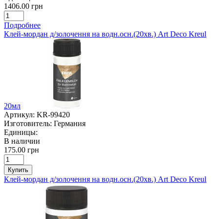
1406.00 грн
Подробнее
Клей-мордан д/золочення на водн.осн.(20хв.) Art Deco Kreul
20мл
Артикул:
KR-99420
Изготовитель:
Германия
Единицы:
В наличии
175.00 грн
Купить
Клей-мордан д/золочення на водн.осн.(20хв.) Art Deco Kreul