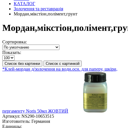
КАТАЛОГ
Золочення та реставрація
Мордан,мікстіон,полімент,грунт
Мордан,мікстіон,полімент,гру
Сортировка:
Показать:
Список без картинки
Список с картинкой
*Клей-мордан д/золочення на водн.осн. для паперу, шкіри,
пергаменту Noris 50мл ЖОВТИЙ
Артикул:
NS290-10653515
Изготовитель:
Германия
Единицы: