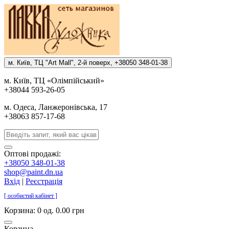
м. Киïв, ТЦ "Art Mall", 2-й поверх, +38050 348-01-38
м. Киïв, ТЦ «Олiмпiйський»
+38044 593-26-05
м. Одеса, Ланжеронiвська, 17
+38063 857-17-68
Оптові продажі:
+38050 348-01-38
shop@paint.dn.ua
Вхід
|
Реєстрація
[ особистий кабінет ]
Корзина:
0 од. 0.00 грн
Корзина