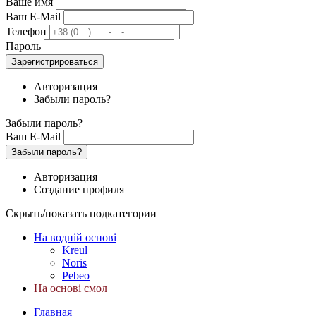
Ваше имя
Ваш E-Mail
Телефон
Пароль
Зарегистрироваться
Авторизация
Забыли пароль?
Забыли пароль?
Ваш E-Mail
Забыли пароль?
Авторизация
Создание профиля
Скрыть/показать подкатегории
На водній основі
Kreul
Noris
Pebeo
На основі смол
Главная