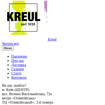
Kreul
Читать все
Меню
Партнери
Про нас
Доставка
Галерея
Статтi
Контакти
Як наc знайти?
м. Киïв (ЦЕНТР)
вул. Велика Васильківська, 72а
метро «Олімпійська»
ТЦ «Олімпійський», 3-й поверх