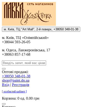
м. Киïв, ТЦ "Art Mall", 2-й поверх, +38050 348-01-38
м. Киïв, ТЦ «Олiмпiйський»
+38044 593-26-05
м. Одеса, Ланжеронiвська, 17
+38063 857-17-68
Оптові продажі:
+38050 348-01-38
shop@paint.dn.ua
Вхід
|
Реєстрація
[ особистий кабінет ]
Корзина:
0 од. 0.00 грн
Корзина