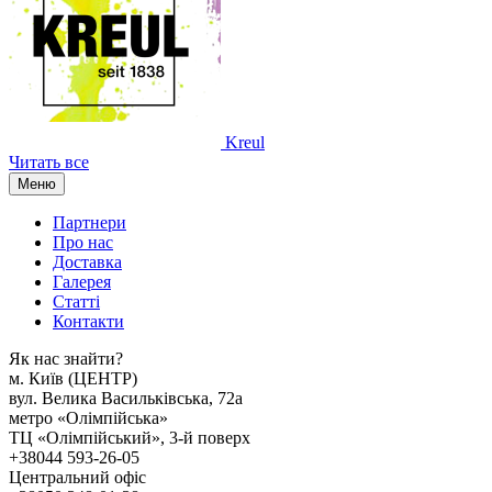
Kreul
Читать все
Меню
Партнери
Про нас
Доставка
Галерея
Статтi
Контакти
Як наc знайти?
м. Киïв (ЦЕНТР)
вул. Велика Васильківська, 72а
метро «Олімпійська»
ТЦ «Олімпійський», 3-й поверх
+38044 593-26-05
Центральний офіс