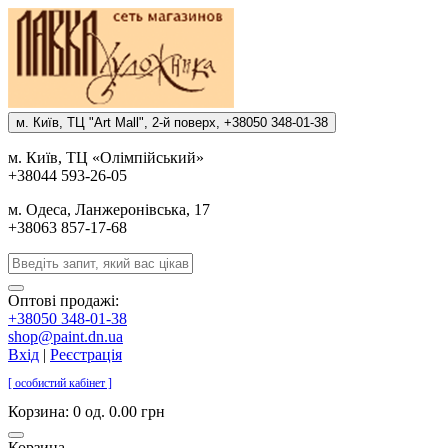
м. Киïв, ТЦ "Art Mall", 2-й поверх, +38050 348-01-38
м. Киïв, ТЦ «Олiмпiйський»
+38044 593-26-05
м. Одеса, Ланжеронiвська, 17
+38063 857-17-68
Оптові продажі:
+38050 348-01-38
shop@paint.dn.ua
Вхід
|
Реєстрація
[ особистий кабінет ]
Корзина:
0 од. 0.00 грн
Корзина