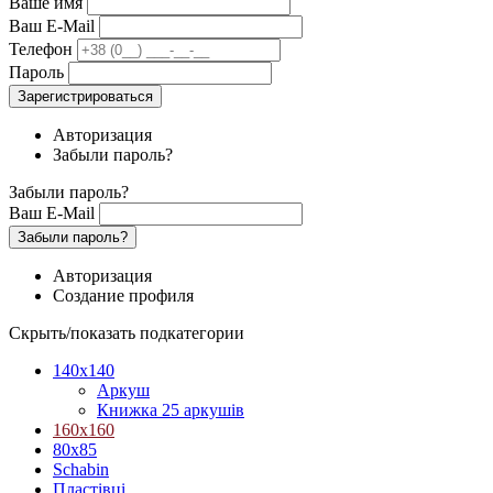
Ваше имя
Ваш E-Mail
Телефон
Пароль
Зарегистрироваться
Авторизация
Забыли пароль?
Забыли пароль?
Ваш E-Mail
Забыли пароль?
Авторизация
Создание профиля
Скрыть/показать подкатегории
140х140
Аркуш
Книжка 25 аркушів
160х160
80х85
Schabin
Пластівці