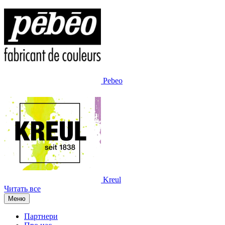
Pebeo
Kreul
Читать все
Меню
Партнери