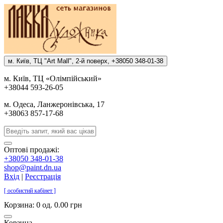
м. Киïв, ТЦ "Art Mall", 2-й поверх, +38050 348-01-38
м. Киïв, ТЦ «Олiмпiйський»
+38044 593-26-05
м. Одеса, Ланжеронiвська, 17
+38063 857-17-68
Оптові продажі:
+38050 348-01-38
shop@paint.dn.ua
Вхід
|
Реєстрація
[ особистий кабінет ]
Корзина:
0 од. 0.00 грн
Корзина