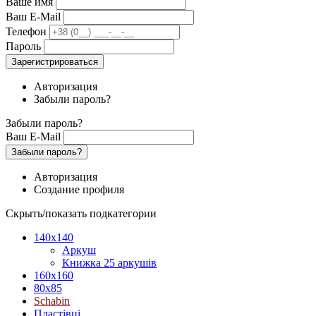
Ваше имя
Ваш E-Mail
Телефон
Пароль
Зарегистрироваться
Авторизация
Забыли пароль?
Забыли пароль?
Ваш E-Mail
Забыли пароль?
Авторизация
Создание профиля
Скрыть/показать подкатегории
140х140
Аркуш
Книжка 25 аркушів
160х160
80х85
Schabin
Пластівці