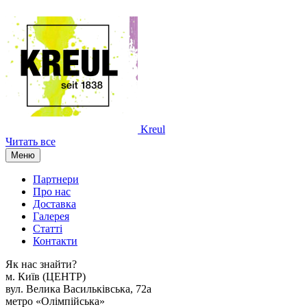
Kreul
Читать все
Меню
Партнери
Про нас
Доставка
Галерея
Статтi
Контакти
Як наc знайти?
м. Киïв (ЦЕНТР)
вул. Велика Васильківська, 72а
метро «Олімпійська»