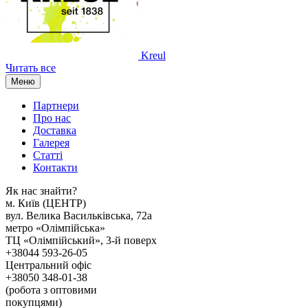
Kreul
Читать все
Меню
Партнери
Про нас
Доставка
Галерея
Статтi
Контакти
Як наc знайти?
м. Киïв (ЦЕНТР)
вул. Велика Васильківська, 72а
метро «Олімпійська»
ТЦ «Олімпійський», 3-й поверх
+38044 593-26-05
Центральний офіс
+38050 348-01-38
(робота з оптовими
покупцями)