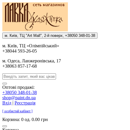
м. Киïв, ТЦ "Art Mall", 2-й поверх, +38050 348-01-38
м. Киïв, ТЦ «Олiмпiйський»
+38044 593-26-05
м. Одеса, Ланжеронiвська, 17
+38063 857-17-68
Оптові продажі:
+38050 348-01-38
shop@paint.dn.ua
Вхід
|
Реєстрація
[ особистий кабінет ]
Корзина:
0 од. 0.00 грн
Корзина