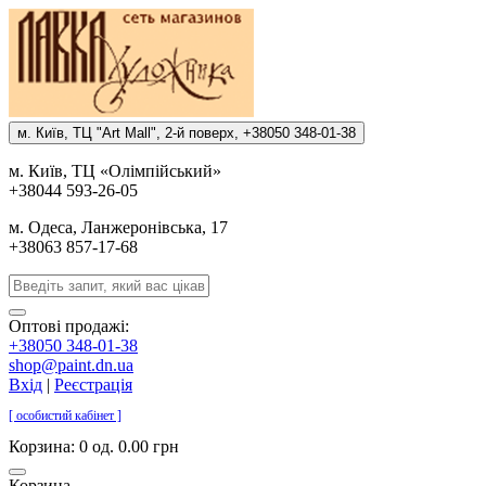
м. Киïв, ТЦ "Art Mall", 2-й поверх, +38050 348-01-38
м. Киïв, ТЦ «Олiмпiйський»
+38044 593-26-05
м. Одеса, Ланжеронiвська, 17
+38063 857-17-68
Оптові продажі:
+38050 348-01-38
shop@paint.dn.ua
Вхід
|
Реєстрація
[ особистий кабінет ]
Корзина:
0 од. 0.00 грн
Корзина