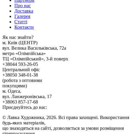
Партнери
Про нас
Доставка
Галерея
Статтi
Контакти
Як наc знайти?
м. Киïв (ЦЕНТР)
вул. Велика Васильківська, 72а
метро «Олімпійська»
ТЦ «Олімпійський», 3-й поверх
+38044 593-26-05
Центральний офіс
+38050 348-01-38
(робота з оптовими
покупцями)
м. Одеса,
вул. Ланжеронівська, 17
+38063 857-17-68
Приєднуйтесь до нас:
© Лавка Художника, 2026. Всі права захищені. Використання
будь-яких матеріалів,
що знаходяться на сайті, дозволяється за умови розміщення
гіперпосилання.