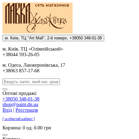
м. Киïв, ТЦ "Art Mall", 2-й поверх, +38050 348-01-38
м. Киïв, ТЦ «Олiмпiйський»
+38044 593-26-05
м. Одеса, Ланжеронiвська, 17
+38063 857-17-68
Оптові продажі:
+38050 348-01-38
shop@paint.dn.ua
Вхід
|
Реєстрація
[ особистий кабінет ]
Корзина:
0 од. 0.00 грн
Корзина