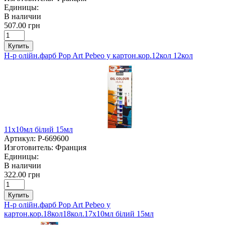
Единицы:
В наличии
507.00 грн
Купить
Н-р олійн.фарб Pop Art Pebeo у картон.кор.12кол 12кол
11х10мл білий 15мл
Артикул:
P-669600
Изготовитель:
Франция
Единицы:
В наличии
322.00 грн
Купить
Н-р олійн.фарб Pop Art Pebeo у
картон.кор.18кол18кол.17х10мл білий 15мл