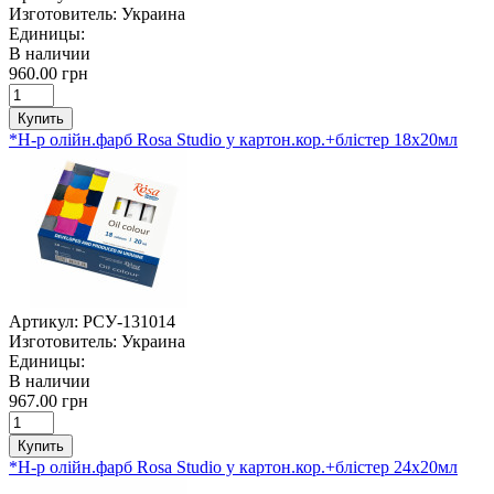
Изготовитель:
Украина
Единицы:
В наличии
960.00 грн
Купить
*Н-р олійн.фарб Rosa Studio у картон.кор.+блістер 18х20мл
Артикул:
РСУ-131014
Изготовитель:
Украина
Единицы:
В наличии
967.00 грн
Купить
*Н-р олійн.фарб Rosa Studio у картон.кор.+блістер 24х20мл