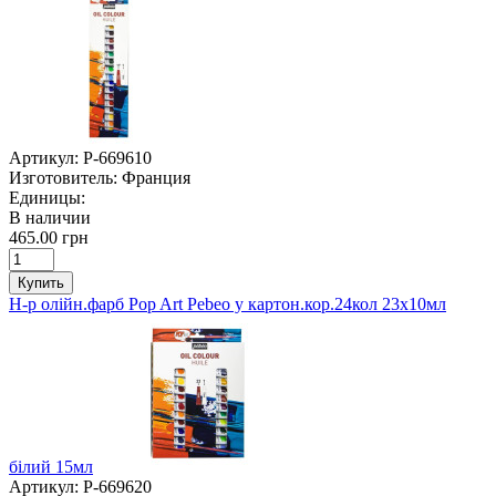
Артикул:
P-669610
Изготовитель:
Франция
Единицы:
В наличии
465.00 грн
Купить
Н-р олійн.фарб Pop Art Pebeo у картон.кор.24кол 23х10мл
білий 15мл
Артикул:
P-669620