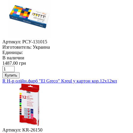
Артикул:
РСУ-131015
Изготовитель:
Украина
Единицы:
В наличии
1487.00 грн
Купить
R Н-р олійн.фарб "El Greco" Kreul у картон кор.12х12мл
Артикул:
KR-26150