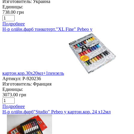
Изготовитель:
Украина
Единицы:
738.00 грн
Подробнее
Н-р олійн.фарб тонкотерт."XL Fine" Pebeo у
картон.кор.30х20мл+1пензель
Артикул:
P-920236
Изготовитель:
Франция
Единицы:
3073.00 грн
Подробнее
Н-р олійн.фарб"Studio" Pebeo у картон.кор. 24 х12мл