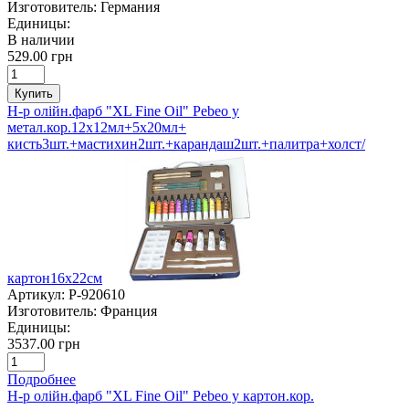
Изготовитель:
Германия
Единицы:
В наличии
529.00 грн
Купить
Н-р олійн.фарб "XL Fine Oil" Pebeo у
метал.кор.12х12мл+5х20мл+
кисть3шт.+мастихин2шт.+карандаш2шт.+палитра+холст/
картон16х22см
Артикул:
P-920610
Изготовитель:
Франция
Единицы:
3537.00 грн
Подробнее
Н-р олійн.фарб "XL Fine Oil" Pebeo у картон.кор.