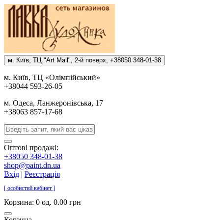
м. Киïв, ТЦ "Art Mall", 2-й поверх, +38050 348-01-38
м. Киïв, ТЦ «Олiмпiйський»
+38044 593-26-05
м. Одеса, Ланжеронiвська, 17
+38063 857-17-68
Оптові продажі:
+38050 348-01-38
shop@paint.dn.ua
Вхід
|
Реєстрація
[ особистий кабінет ]
Корзина:
0 од. 0.00 грн
Корзина