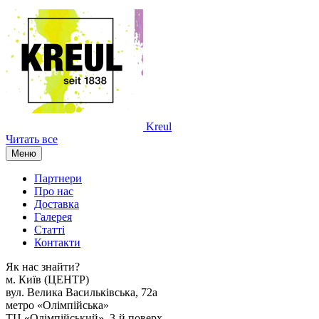
Kreul
Читать все
Меню
Партнери
Про нас
Доставка
Галерея
Статтi
Контакти
Як наc знайти?
м. Киïв (ЦЕНТР)
вул. Велика Васильківська, 72а
метро «Олімпійська»
ТЦ «Олімпійський», 3-й поверх