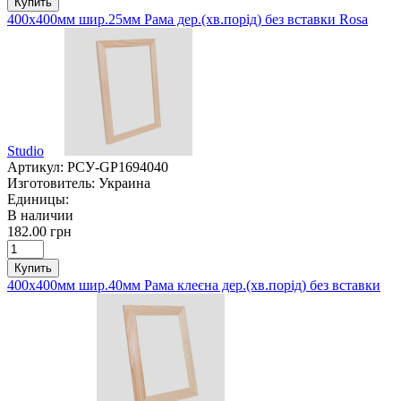
Купить
400х400мм шир.25мм Рама дер.(хв.порід) без вставки Rosa
Studio
Артикул:
РСУ-GP1694040
Изготовитель:
Украина
Единицы:
В наличии
182.00 грн
Купить
400х400мм шир.40мм Рама клеєна дер.(хв.порід) без вставки