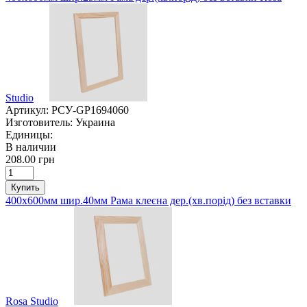
Studio
Артикул:
РСУ-GP1694060
Изготовитель:
Украина
Единицы:
В наличии
208.00 грн
Купить
400х600мм шир.40мм Рама клеєна дер.(хв.порід) без вставки
Rosa Studio