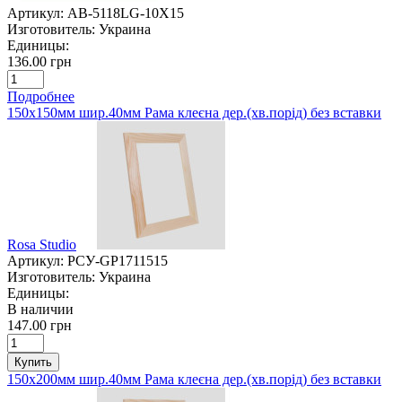
Артикул:
AB-5118LG-10X15
Изготовитель:
Украина
Единицы:
136.00 грн
Подробнее
150х150мм шир.40мм Рама клеєна дер.(хв.порід) без вставки
Rosa Studio
Артикул:
РСУ-GP1711515
Изготовитель:
Украина
Единицы:
В наличии
147.00 грн
Купить
150х200мм шир.40мм Рама клеєна дер.(хв.порід) без вставки