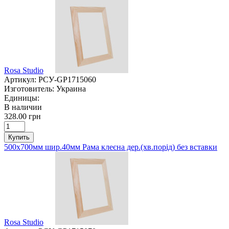
Rosa Studio
Артикул:
РСУ-GP1715060
Изготовитель:
Украина
Единицы:
В наличии
328.00 грн
Купить
500х700мм шир.40мм Рама клеєна дер.(хв.порід) без вставки
Rosa Studio