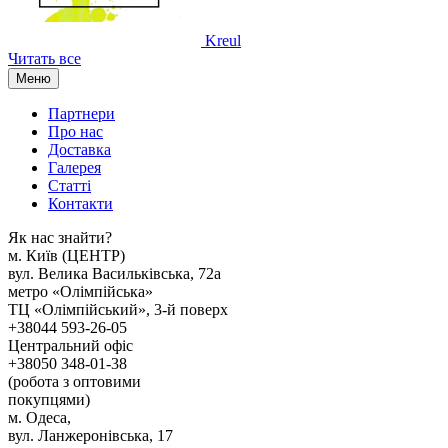
Kreul
Читать все
Меню
Партнери
Про нас
Доставка
Галерея
Статтi
Контакти
Як наc знайти?
м. Киïв (ЦЕНТР)
вул. Велика Васильківська, 72а
метро «Олімпійська»
ТЦ «Олімпійський», 3-й поверх
+38044 593-26-05
Центральний офіс
+38050 348-01-38
(робота з оптовими
покупцями)
м. Одеса,
вул. Ланжеронівська, 17