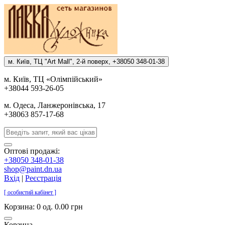
м. Киïв, ТЦ "Art Mall", 2-й поверх, +38050 348-01-38
м. Киïв, ТЦ «Олiмпiйський»
+38044 593-26-05
м. Одеса, Ланжеронiвська, 17
+38063 857-17-68
Оптові продажі:
+38050 348-01-38
shop@paint.dn.ua
Вхід
|
Реєстрація
[ особистий кабінет ]
Корзина:
0 од. 0.00 грн
Корзина