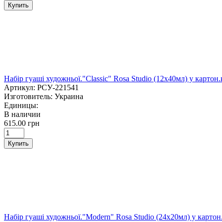
Купить
Набір гуаші художньої."Classic" Rosa Studio (12х40мл) у картон.
Артикул:
РСУ-221541
Изготовитель:
Украина
Единицы:
В наличии
615.00 грн
Купить
Набір гуаші художньої."Modern" Rosa Studio (24х20мл) у картон