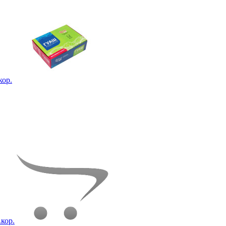
кор.
.кор.