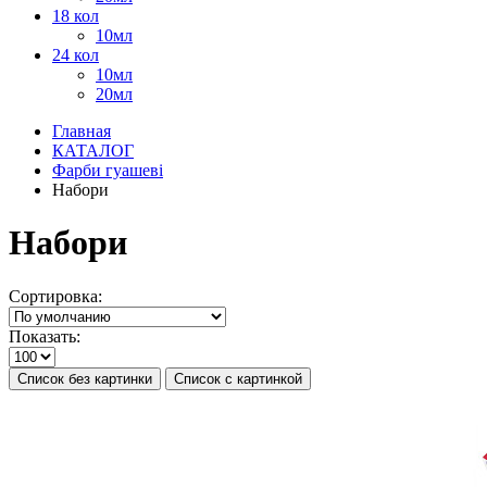
18 кол
10мл
24 кол
10мл
20мл
Главная
КАТАЛОГ
Фарби гуашеві
Набори
Набори
Сортировка:
Показать:
Список без картинки
Список с картинкой