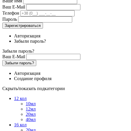
Ваше имя
Ваш E-Mail
Телефон
Пароль
Зарегистрироваться
Авторизация
Забыли пароль?
Забыли пароль?
Ваш E-Mail
Забыли пароль?
Авторизация
Создание профиля
Скрыть/показать подкатегории
12 кол
10мл
12мл
20мл
40мл
16 кол
20мл