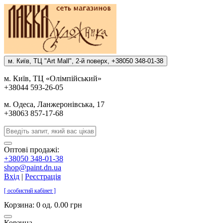
м. Киïв, ТЦ "Art Mall", 2-й поверх, +38050 348-01-38
м. Киïв, ТЦ «Олiмпiйський»
+38044 593-26-05
м. Одеса, Ланжеронiвська, 17
+38063 857-17-68
Оптові продажі:
+38050 348-01-38
shop@paint.dn.ua
Вхід
|
Реєстрація
[ особистий кабінет ]
Корзина:
0 од. 0.00 грн
Корзина