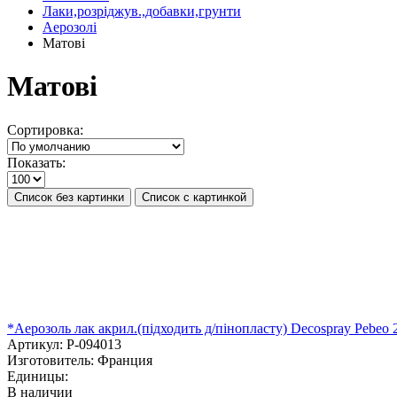
Лаки,розріджув.,добавки,грунти
Аерозолі
Матові
Матові
Сортировка:
Показать:
Список без картинки
Список с картинкой
*Аерозоль лак акрил.(підходить д/пінопласту) Decospray Pe
Артикул:
P-094013
Изготовитель:
Франция
Единицы:
В наличии