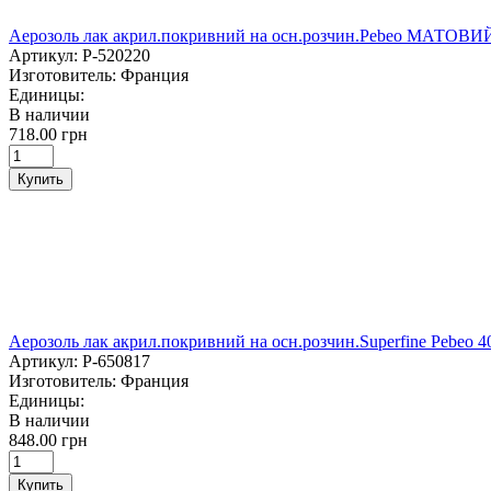
Аерозоль лак акрил.покривний на осн.розчин.Pebeo МАТОВИ
Артикул:
P-520220
Изготовитель:
Франция
Единицы:
В наличии
718.00 грн
Купить
Аерозоль лак акрил.покривний на осн.розчин.Superfine Peb
Артикул:
P-650817
Изготовитель:
Франция
Единицы:
В наличии
848.00 грн
Купить