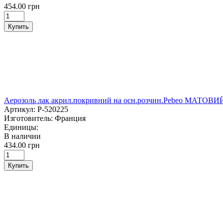
454.00 грн
Купить
Аерозоль лак акрил.покривний на осн.розчин.Pebeo МАТОВИ
Артикул:
P-520225
Изготовитель:
Франция
Единицы:
В наличии
434.00 грн
Купить