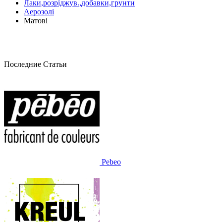
Лаки,розріджув.,добавки,грунти
Аерозолі
Матові
Последние Статьи
Pebeo