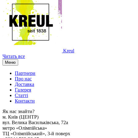
Kreul
Читать все
Меню
Партнери
Про нас
Доставка
Галерея
Статтi
Контакти
Як наc знайти?
м. Киïв (ЦЕНТР)
вул. Велика Васильківська, 72а
метро «Олімпійська»
ТЦ «Олімпійський», 3-й поверх