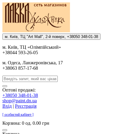
м. Киïв, ТЦ "Art Mall", 2-й поверх, +38050 348-01-38
м. Киïв, ТЦ «Олiмпiйський»
+38044 593-26-05
м. Одеса, Ланжеронiвська, 17
+38063 857-17-68
Оптові продажі:
+38050 348-01-38
shop@paint.dn.ua
Вхід
|
Реєстрація
[ особистий кабінет ]
Корзина:
0 од. 0.00 грн
Корзина