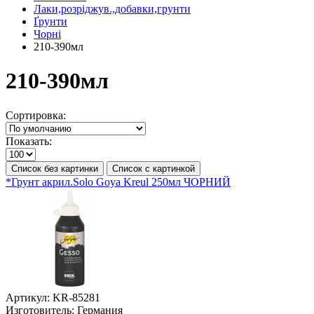
Лаки,розріджув.,добавки,грунти
Ґрунти
Чорні
210-390мл
210-390мл
Сортировка:
Показать:
Список без картинки
Список с картинкой
*Грунт акрил.Solo Goya Kreul 250мл ЧОРНИЙ
Артикул:
KR-85281
Изготовитель:
Германия