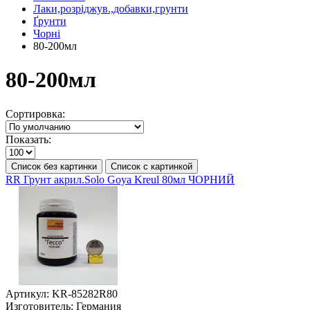
Лаки,розріджув.,добавки,грунти
Ґрунти
Чорні
80-200мл
80-200мл
Сортировка:
Показать:
Список без картинки
Список с картинкой
RR Грунт акрил.Solo Goya Kreul 80мл ЧОРНИЙ
Артикул:
KR-85282R80
Изготовитель:
Германия