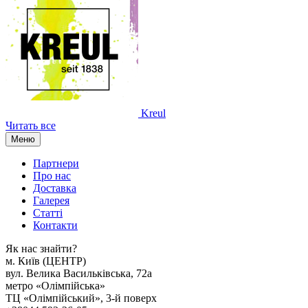
Kreul
Читать все
Меню
Партнери
Про нас
Доставка
Галерея
Статтi
Контакти
Як наc знайти?
м. Киïв (ЦЕНТР)
вул. Велика Васильківська, 72а
метро «Олімпійська»
ТЦ «Олімпійський», 3-й поверх