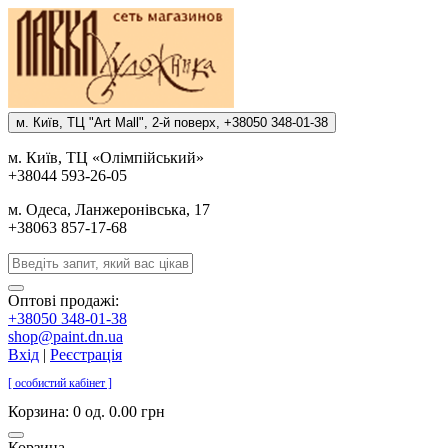
м. Киïв, ТЦ "Art Mall", 2-й поверх, +38050 348-01-38
м. Киïв, ТЦ «Олiмпiйський»
+38044 593-26-05
м. Одеса, Ланжеронiвська, 17
+38063 857-17-68
Оптові продажі:
+38050 348-01-38
shop@paint.dn.ua
Вхід
|
Реєстрація
[ особистий кабінет ]
Корзина:
0 од. 0.00 грн
Корзина