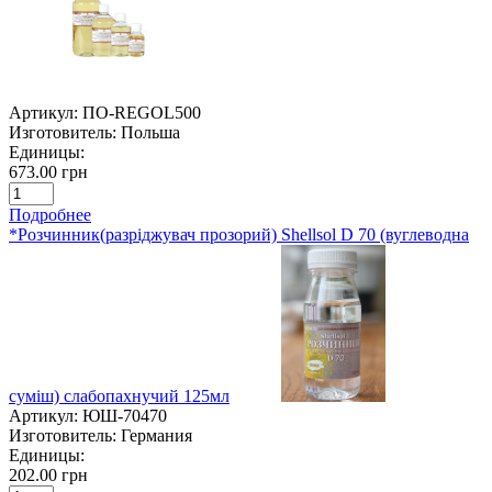
Артикул:
ПО-REGOL500
Изготовитель:
Польша
Единицы:
673.00 грн
Подробнее
*Розчинник(разріджувач прозорий) Shellsol D 70 (вуглеводна
суміш) слабопахнучий 125мл
Артикул:
ЮШ-70470
Изготовитель:
Германия
Единицы:
202.00 грн