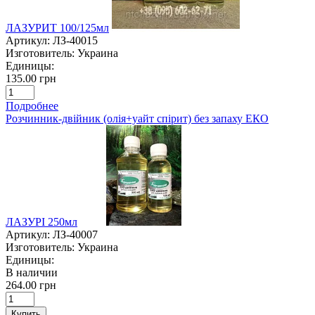
ЛАЗУРИТ 100/125мл
Артикул:
ЛЗ-40015
Изготовитель:
Украина
Единицы:
135.00 грн
Подробнее
Розчинник-двійник (олія+уайт спірит) без запаху ЕКО
ЛАЗУРІ 250мл
Артикул:
ЛЗ-40007
Изготовитель:
Украина
Единицы:
В наличии
264.00 грн
Купить