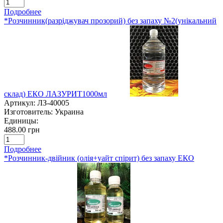
Подробнее
*Розчинник(разріджувач прозорий) без запаху №2(унікальний
склад) ЕКО ЛАЗУРИТ1000мл
Артикул:
ЛЗ-40005
Изготовитель:
Украина
Единицы:
488.00 грн
Подробнее
*Розчинник-двійник (олія+уайт спірит) без запаху ЕКО