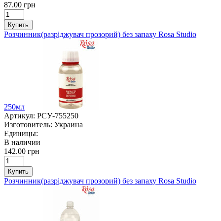
87.00 грн
Купить
Розчинник(разріджувач прозорий) без запаху Rosa Studio
250мл
Артикул:
РСУ-755250
Изготовитель:
Украина
Единицы:
В наличии
142.00 грн
Купить
Розчинник(разріджувач прозорий) без запаху Rosa Studio