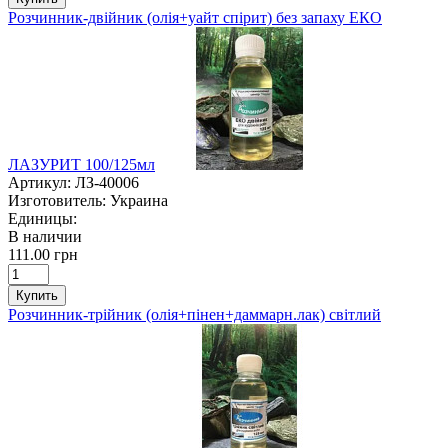
Розчинник-двійник (олія+уайт спірит) без запаху ЕКО
ЛАЗУРИТ 100/125мл
Артикул:
ЛЗ-40006
Изготовитель:
Украина
Единицы:
В наличии
111.00 грн
Купить
Розчинник-трійник (олія+пінен+даммарн.лак) світлий