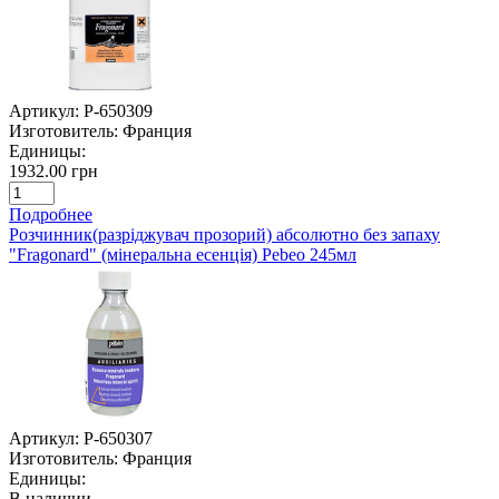
Артикул:
P-650309
Изготовитель:
Франция
Единицы:
1932.00 грн
Подробнее
Розчинник(разріджувач прозорий) абсолютно без запаху
"Fragonard" (мінеральна есенція) Pebeo 245мл
Артикул:
P-650307
Изготовитель:
Франция
Единицы:
В наличии