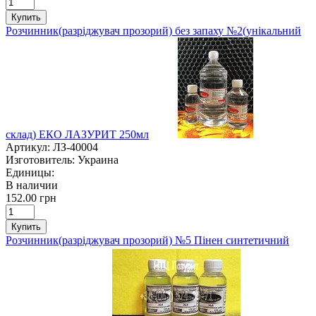
Купить
Розчинник(разріджувач прозорий) без запаху №2(унікальний
склад) ЕКО ЛАЗУРИТ 250мл
Артикул:
ЛЗ-40004
Изготовитель:
Украина
Единицы:
В наличии
152.00 грн
Купить
Розчинник(разріджувач прозорий) №5 Пінен синтетичний