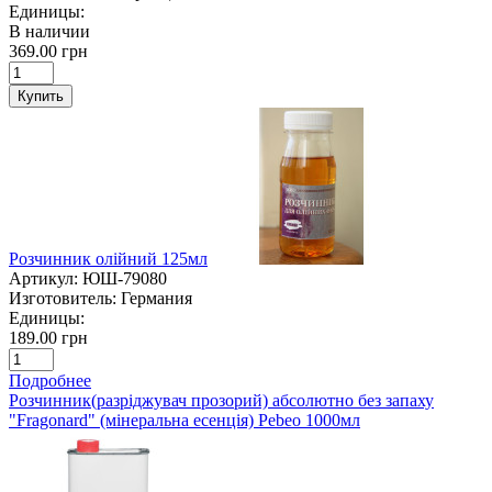
Единицы:
В наличии
369.00 грн
Купить
Розчинник олійний 125мл
Артикул:
ЮШ-79080
Изготовитель:
Германия
Единицы:
189.00 грн
Подробнее
Розчинник(разріджувач прозорий) абсолютно без запаху
"Fragonard" (мінеральна есенція) Pebeo 1000мл