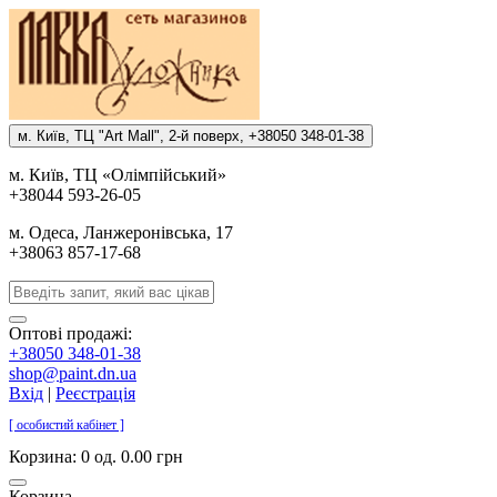
м. Киïв, ТЦ "Art Mall", 2-й поверх, +38050 348-01-38
м. Киïв, ТЦ «Олiмпiйський»
+38044 593-26-05
м. Одеса, Ланжеронiвська, 17
+38063 857-17-68
Оптові продажі:
+38050 348-01-38
shop@paint.dn.ua
Вхід
|
Реєстрація
[ особистий кабінет ]
Корзина:
0 од. 0.00 грн
Корзина