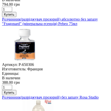
794.00 грн
Купить
Розчинник(разріджувач прозорий) абсолютно без запаху
"Fragonard" (мінеральна есенція) Pebeo 75мл
Артикул:
P-650306
Изготовитель:
Франция
Единицы:
В наличии
388.00 грн
Купить
Розчинник(разріджувач прозорий) без запаху Rosa Studio