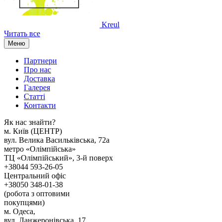
Kreul
Читать все
Меню
Партнери
Про нас
Доставка
Галерея
Статтi
Контакти
Як наc знайти?
м. Киïв (ЦЕНТР)
вул. Велика Васильківська, 72а
метро «Олімпійська»
ТЦ «Олімпійський», 3-й поверх
+38044 593-26-05
Центральний офіс
+38050 348-01-38
(робота з оптовими
покупцями)
м. Одеса,
вул. Ланжеронівська, 17