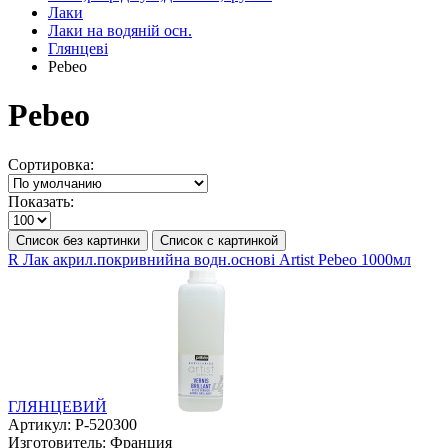
Лаки
Лаки на водяній осн.
Глянцеві
Pebeo
Pebeo
Сортировка:
Показать:
Список без картинки
Список с картинкой
R Лак акрил.покривнийна водн.основі Artist Pebeo 1000мл
ГЛЯНЦЕВИЙ
Артикул:
P-520300
Изготовитель:
Франция