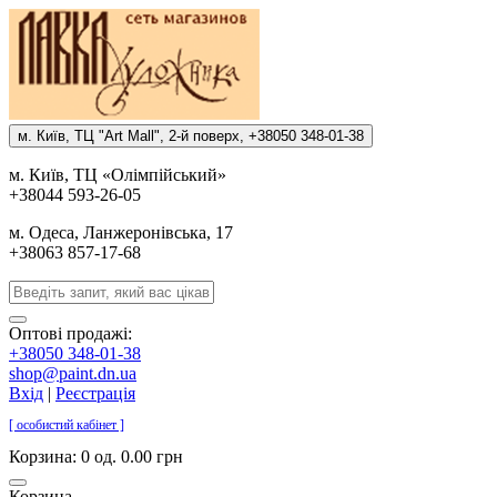
м. Киïв, ТЦ "Art Mall", 2-й поверх, +38050 348-01-38
м. Киïв, ТЦ «Олiмпiйський»
+38044 593-26-05
м. Одеса, Ланжеронiвська, 17
+38063 857-17-68
Оптові продажі:
+38050 348-01-38
shop@paint.dn.ua
Вхід
|
Реєстрація
[ особистий кабінет ]
Корзина:
0 од. 0.00 грн
Корзина