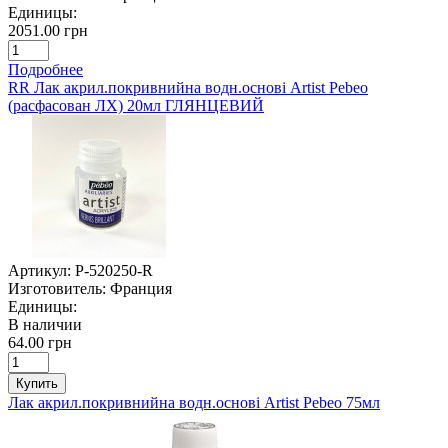
Единицы:
2051.00 грн
Подробнее
RR Лак акрил.покривнийна водн.основі Artist Pebeo
(расфасован ЛХ) 20мл ГЛЯНЦЕВИЙ
Артикул:
P-520250-R
Изготовитель:
Франция
Единицы:
В наличии
64.00 грн
Купить
Лак акрил.покривнийна водн.основі Artist Pebeo 75мл