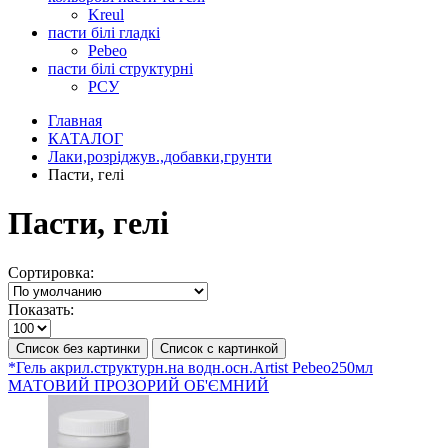
Kreul
пасти білі гладкі
Pebeo
пасти білі структурні
РСУ
Главная
КАТАЛОГ
Лаки,розріджув.,добавки,грунти
Пасти, гелі
Пасти, гелі
Сортировка:
Показать:
Список без картинки
Список с картинкой
*Гель акрил.структурн.на водн.осн.Artist Pebeo250мл
МАТОВИЙ ПРОЗОРИЙ ОБ'ЄМНИЙ