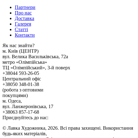
Партнери
Про нас
Доставка
Галерея
Статтi
Контакти
Як наc знайти?
м. Киïв (ЦЕНТР)
вул. Велика Васильківська, 72а
метро «Олімпійська»
ТЦ «Олімпійський», 3-й поверх
+38044 593-26-05
Центральний офіс
+38050 348-01-38
(робота з оптовими
покупцями)
м. Одеса,
вул. Ланжеронівська, 17
+38063 857-17-68
Приєднуйтесь до нас:
© Лавка Художника, 2026. Всі права захищені. Використання
будь-яких матеріалів,