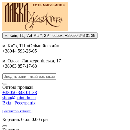
м. Киïв, ТЦ "Art Mall", 2-й поверх, +38050 348-01-38
м. Киïв, ТЦ «Олiмпiйський»
+38044 593-26-05
м. Одеса, Ланжеронiвська, 17
+38063 857-17-68
Оптові продажі:
+38050 348-01-38
shop@paint.dn.ua
Вхід
|
Реєстрація
[ особистий кабінет ]
Корзина:
0 од. 0.00 грн
Корзина