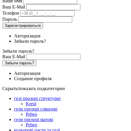
Ваше имя
Ваш E-Mail
Телефон
Пароль
Зарегистрироваться
Авторизация
Забыли пароль?
Забыли пароль?
Ваш E-Mail
Забыли пароль?
Авторизация
Создание профиля
Скрыть/показать подкатегории
гелі прозорі структурні
Kreul
гели прозорі глянцеві
Pebeo
гели прозорі матові
Pebeo
кольорові пасти та гелі