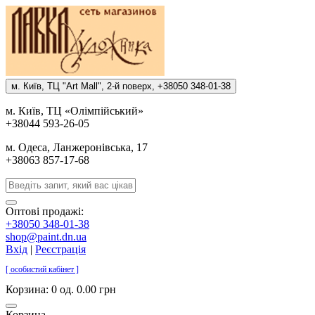
м. Киïв, ТЦ "Art Mall", 2-й поверх, +38050 348-01-38
м. Киïв, ТЦ «Олiмпiйський»
+38044 593-26-05
м. Одеса, Ланжеронiвська, 17
+38063 857-17-68
Оптові продажі:
+38050 348-01-38
shop@paint.dn.ua
Вхід
|
Реєстрація
[ особистий кабінет ]
Корзина:
0 од. 0.00 грн
Корзина