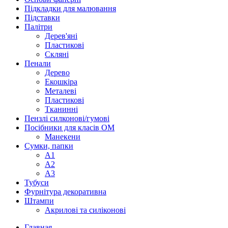
Підкладки для малювання
Підставки
Палітри
Дерев'яні
Пластикові
Скляні
Пенали
Дерево
Екошкіра
Металеві
Пластикові
Тканинні
Пензлі силконові/гумові
Посібники для класів ОМ
Манекени
Сумки, папки
А1
А2
А3
Тубуси
Фурнітура декоративна
Штампи
Акрилові та силіконові
Главная