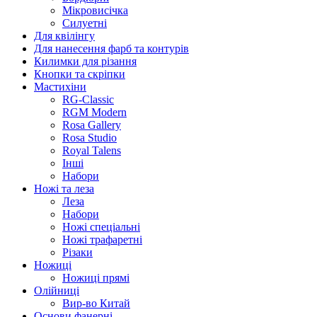
Мікровисічка
Силуетні
Для квілінгу
Для нанесення фарб та контурів
Килимки для різання
Кнопки та скріпки
Мастихіни
RG-Classic
RGM Modern
Rosa Gallery
Rosa Studio
Royal Talens
Інші
Набори
Ножі та леза
Леза
Набори
Ножі спеціальні
Ножі трафаретні
Різаки
Ножиці
Ножиці прямі
Олійниці
Вир-во Китай
Основи фанерні