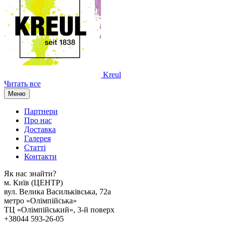
Kreul
Читать все
Меню
Партнери
Про нас
Доставка
Галерея
Статтi
Контакти
Як наc знайти?
м. Киïв (ЦЕНТР)
вул. Велика Васильківська, 72а
метро «Олімпійська»
ТЦ «Олімпійський», 3-й поверх
+38044 593-26-05