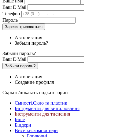
Ваше имя
Ваш E-Mail
Телефон
Пароль
Зарегистрироваться
Авторизация
Забыли пароль?
Забыли пароль?
Ваш E-Mail
Забыли пароль?
Авторизация
Создание профиля
Скрыть/показать подкатегории
Ємності.Скло та пластик
Інструменти для випилювання
Інструменти для тиснення
Інше
Біндери
Висічки-компостери
Бордюрні