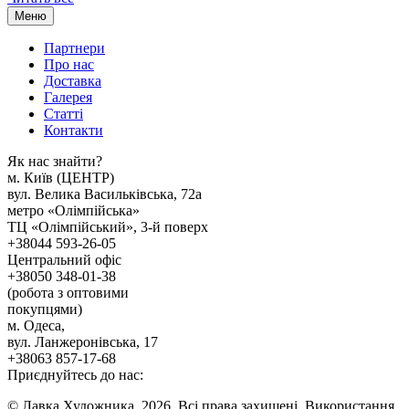
Меню
Партнери
Про нас
Доставка
Галерея
Статтi
Контакти
Як наc знайти?
м. Киïв (ЦЕНТР)
вул. Велика Васильківська, 72а
метро «Олімпійська»
ТЦ «Олімпійський», 3-й поверх
+38044 593-26-05
Центральний офіс
+38050 348-01-38
(робота з оптовими
покупцями)
м. Одеса,
вул. Ланжеронівська, 17
+38063 857-17-68
Приєднуйтесь до нас:
© Лавка Художника, 2026. Всі права захищені. Використання