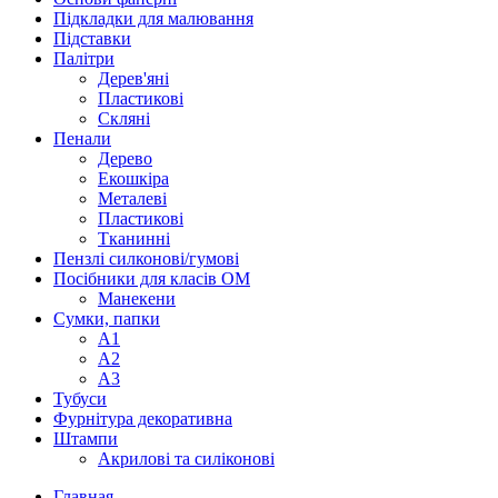
Підкладки для малювання
Підставки
Палітри
Дерев'яні
Пластикові
Скляні
Пенали
Дерево
Екошкіра
Металеві
Пластикові
Тканинні
Пензлі силконові/гумові
Посібники для класів ОМ
Манекени
Сумки, папки
А1
А2
А3
Тубуси
Фурнітура декоративна
Штампи
Акрилові та силіконові
Главная