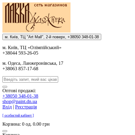
м. Киïв, ТЦ "Art Mall", 2-й поверх, +38050 348-01-38
м. Киïв, ТЦ «Олiмпiйський»
+38044 593-26-05
м. Одеса, Ланжеронiвська, 17
+38063 857-17-68
Оптові продажі:
+38050 348-01-38
shop@paint.dn.ua
Вхід
|
Реєстрація
[ особистий кабінет ]
Корзина:
0 од. 0.00 грн
Корзина