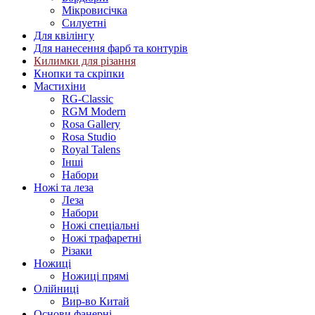
Мікровисічка
Силуетні
Для квілінгу
Для нанесення фарб та контурів
Килимки для різання
Кнопки та скріпки
Мастихіни
RG-Classic
RGM Modern
Rosa Gallery
Rosa Studio
Royal Talens
Інші
Набори
Ножі та леза
Леза
Набори
Ножі спеціальні
Ножі трафаретні
Різаки
Ножиці
Ножиці прямі
Олійниці
Вир-во Китай
Основи фанерні