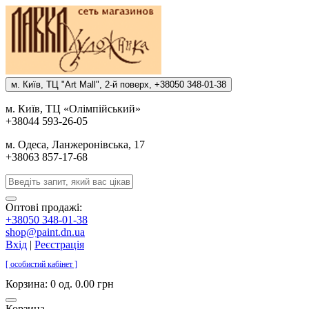
м. Киïв, ТЦ "Art Mall", 2-й поверх, +38050 348-01-38
м. Киïв, ТЦ «Олiмпiйський»
+38044 593-26-05
м. Одеса, Ланжеронiвська, 17
+38063 857-17-68
Оптові продажі:
+38050 348-01-38
shop@paint.dn.ua
Вхід
|
Реєстрація
[ особистий кабінет ]
Корзина:
0 од. 0.00 грн
Корзина