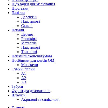
Підкладки для малювання
Підставки
Палітри
Дерев'яні
Пластикові
Скляні
Пенали
Дерево
Екошкіра
Металеві
Пластикові
Тканинні
Пензлі силконові/гумові
Посібники для класів ОМ
Манекени
Сумки, папки
А1
А2
А3
Тубуси
Фурнітура декоративна
Штампи
Акрилові та силіконові
Главная