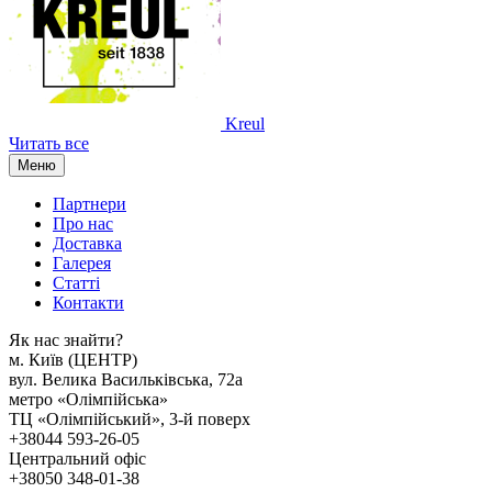
Kreul
Читать все
Меню
Партнери
Про нас
Доставка
Галерея
Статтi
Контакти
Як наc знайти?
м. Киïв (ЦЕНТР)
вул. Велика Васильківська, 72а
метро «Олімпійська»
ТЦ «Олімпійський», 3-й поверх
+38044 593-26-05
Центральний офіс
+38050 348-01-38