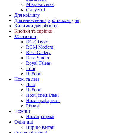
Мікровисічка
Силуетні
Для квілінгу
Для нанесення фарб та контурів
Килимки для різання
Кнопки та скріпки
Мастихіни
RG-Classic
RGM Modern
Rosa Gallery
Rosa Studio
Royal Talens
Інші
Набори
Ножі та леза
Леза
Набори
Ножі спеціальні
Ножі трафаретні
Різаки
Ножиці
Ножиці прямі
Олійниці
Вир-во Китай
Основи фанерні