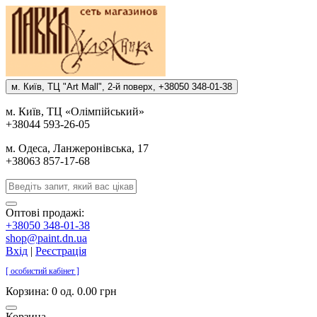
м. Киïв, ТЦ "Art Mall", 2-й поверх, +38050 348-01-38
м. Киïв, ТЦ «Олiмпiйський»
+38044 593-26-05
м. Одеса, Ланжеронiвська, 17
+38063 857-17-68
Оптові продажі:
+38050 348-01-38
shop@paint.dn.ua
Вхід
|
Реєстрація
[ особистий кабінет ]
Корзина:
0 од. 0.00 грн
Корзина