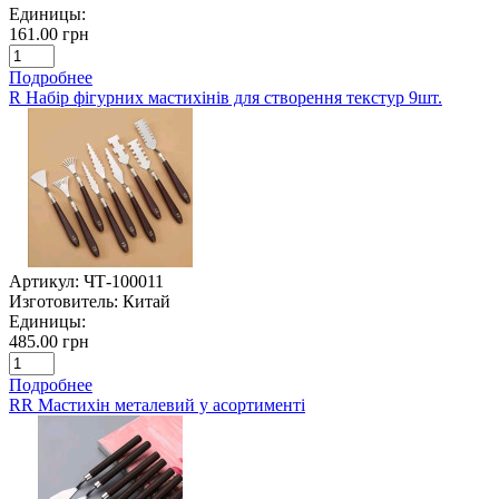
Единицы:
161.00 грн
Подробнее
R Набір фігурних мастихінів для створення текстур 9шт.
Артикул:
ЧТ-100011
Изготовитель:
Китай
Единицы:
485.00 грн
Подробнее
RR Мастихін металевий у асортименті