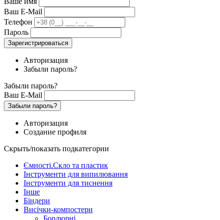
Ваше имя
Ваш E-Mail
Телефон
Пароль
Зарегистрироваться
Авторизация
Забыли пароль?
Забыли пароль?
Ваш E-Mail
Забыли пароль?
Авторизация
Создание профиля
Скрыть/показать подкатегории
Ємності.Скло та пластик
Інструменти для випилювання
Інструменти для тиснення
Інше
Біндери
Висічки-компостери
Бордюрні