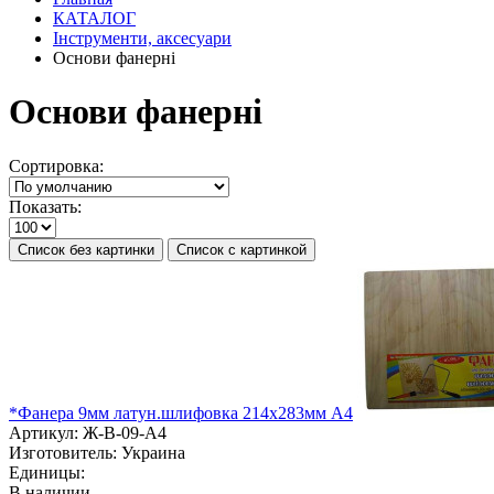
КАТАЛОГ
Інструменти, аксесуари
Основи фанерні
Основи фанерні
Сортировка:
Показать:
Список без картинки
Список с картинкой
*Фанера 9мм латун.шлифовка 214х283мм А4
Артикул:
Ж-В-09-A4
Изготовитель:
Украина
Единицы:
В наличии