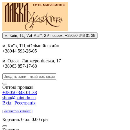
м. Киïв, ТЦ "Art Mall", 2-й поверх, +38050 348-01-38
м. Киïв, ТЦ «Олiмпiйський»
+38044 593-26-05
м. Одеса, Ланжеронiвська, 17
+38063 857-17-68
Оптові продажі:
+38050 348-01-38
shop@paint.dn.ua
Вхід
|
Реєстрація
[ особистий кабінет ]
Корзина:
0 од. 0.00 грн
Корзина