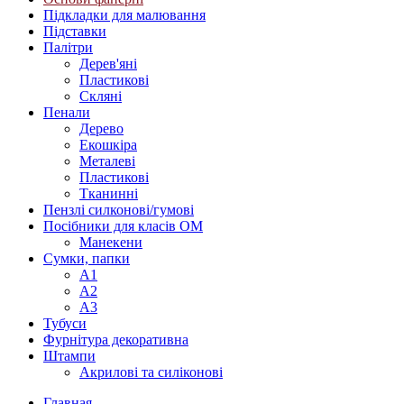
Підкладки для малювання
Підставки
Палітри
Дерев'яні
Пластикові
Скляні
Пенали
Дерево
Екошкіра
Металеві
Пластикові
Тканинні
Пензлі силконові/гумові
Посібники для класів ОМ
Манекени
Сумки, папки
А1
А2
А3
Тубуси
Фурнітура декоративна
Штампи
Акрилові та силіконові
Главная