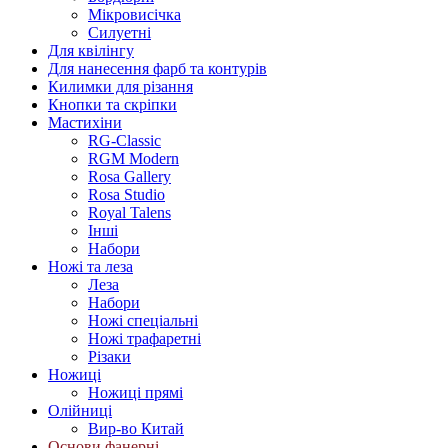
Мікровисічка
Силуетні
Для квілінгу
Для нанесення фарб та контурів
Килимки для різання
Кнопки та скріпки
Мастихіни
RG-Classic
RGM Modern
Rosa Gallery
Rosa Studio
Royal Talens
Інші
Набори
Ножі та леза
Леза
Набори
Ножі спеціальні
Ножі трафаретні
Різаки
Ножиці
Ножиці прямі
Олійниці
Вир-во Китай
Основи фанерні