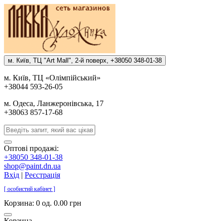
м. Киïв, ТЦ "Art Mall", 2-й поверх, +38050 348-01-38
м. Киïв, ТЦ «Олiмпiйський»
+38044 593-26-05
м. Одеса, Ланжеронiвська, 17
+38063 857-17-68
Оптові продажі:
+38050 348-01-38
shop@paint.dn.ua
Вхід
|
Реєстрація
[ особистий кабінет ]
Корзина:
0 од. 0.00 грн
Корзина