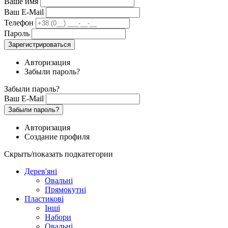
Ваше имя
Ваш E-Mail
Телефон
Пароль
Зарегистрироваться
Авторизация
Забыли пароль?
Забыли пароль?
Ваш E-Mail
Забыли пароль?
Авторизация
Создание профиля
Скрыть/показать подкатегории
Дерев'яні
Овальні
Прямокутні
Пластикові
Інші
Набори
Овальні