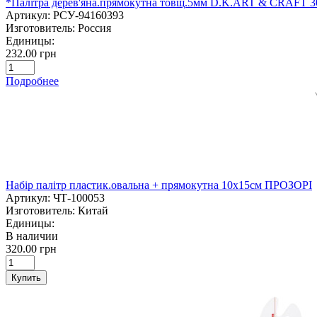
*Палітра дерев'яна.прямокутна товщ.5мм D.K.ART & CRAFT 3
Артикул:
РСУ-94160393
Изготовитель:
Россия
Единицы:
232.00 грн
Подробнее
Набір палітр пластик.овальна + прямокутна 10х15см ПРОЗОРІ
Артикул:
ЧТ-100053
Изготовитель:
Китай
Единицы:
В наличии
320.00 грн
Купить