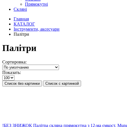
Прямокутні
Скляні
Главная
КАТАЛОГ
Інструменти, аксесуари
Палітри
Палітри
Сортировка:
Показать:
Список без картинки
Список с картинкой
!БЕЗ ЗНИЖОК Палітра скляна прямокутна з 12-ма ємкост. Mun