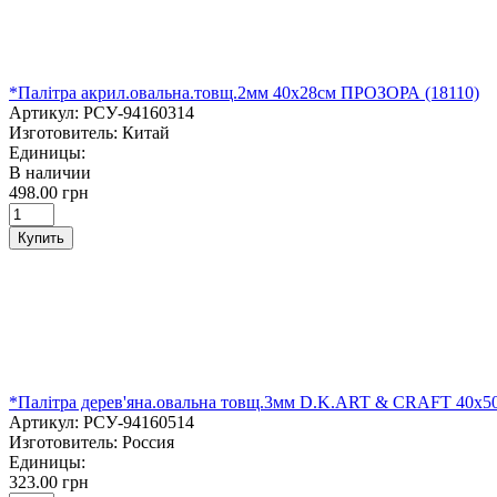
*Палітра акрил.овальна.товщ.2мм 40х28см ПРОЗОРА (18110)
Артикул:
РСУ-94160314
Изготовитель:
Китай
Единицы:
В наличии
498.00 грн
Купить
*Палітра дерев'яна.овальна товщ.3мм D.K.ART & CRAFT 40х5
Артикул:
РСУ-94160514
Изготовитель:
Россия
Единицы:
323.00 грн