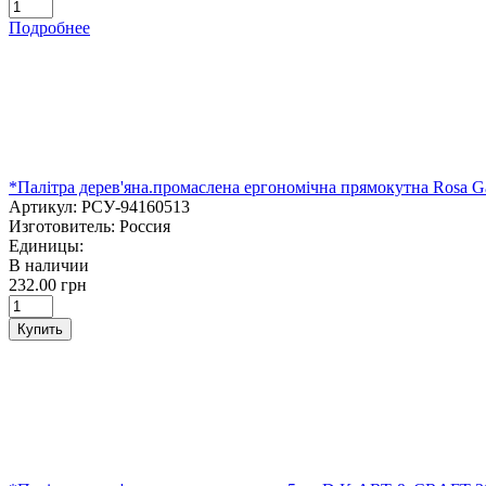
Подробнее
*Палітра дерев'яна.промаслена ергономічна прямокутна Rosa Ga
Артикул:
РСУ-94160513
Изготовитель:
Россия
Единицы:
В наличии
232.00 грн
Купить