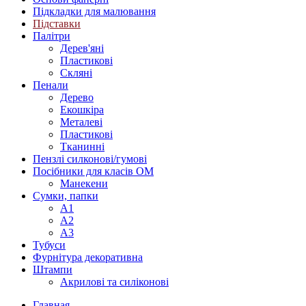
Підкладки для малювання
Підставки
Палітри
Дерев'яні
Пластикові
Скляні
Пенали
Дерево
Екошкіра
Металеві
Пластикові
Тканинні
Пензлі силконові/гумові
Посібники для класів ОМ
Манекени
Сумки, папки
А1
А2
А3
Тубуси
Фурнітура декоративна
Штампи
Акрилові та силіконові
Главная