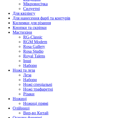
Мікровисічка
Силуетні
Для квілінгу
Для нанесення фарб та контурів
Килимки для різання
Кнопки та скріпки
Мастихіни
RG-Classic
RGM Modern
Rosa Gallery
Rosa Studio
Royal Talens
Інші
Набори
Ножі та леза
Леза
Набори
Ножі спеціальні
Ножі трафаретні
Різаки
Ножиці
Ножиці прямі
Олійниці
Вир-во Китай
Основи фанерні