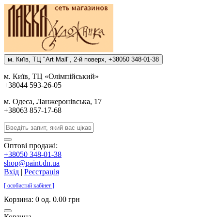
м. Киïв, ТЦ "Art Mall", 2-й поверх, +38050 348-01-38
м. Киïв, ТЦ «Олiмпiйський»
+38044 593-26-05
м. Одеса, Ланжеронiвська, 17
+38063 857-17-68
Оптові продажі:
+38050 348-01-38
shop@paint.dn.ua
Вхід
|
Реєстрація
[ особистий кабінет ]
Корзина:
0 од. 0.00 грн
Корзина