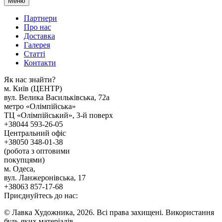
Меню
Партнери
Про нас
Доставка
Галерея
Статтi
Контакти
Як наc знайти?
м. Киïв (ЦЕНТР)
вул. Велика Васильківська, 72а
метро «Олімпійська»
ТЦ «Олімпійський», 3-й поверх
+38044 593-26-05
Центральний офіс
+38050 348-01-38
(робота з оптовими
покупцями)
м. Одеса,
вул. Ланжеронівська, 17
+38063 857-17-68
Приєднуйтесь до нас:
© Лавка Художника, 2026. Всі права захищені. Використання
будь-яких матеріалів,